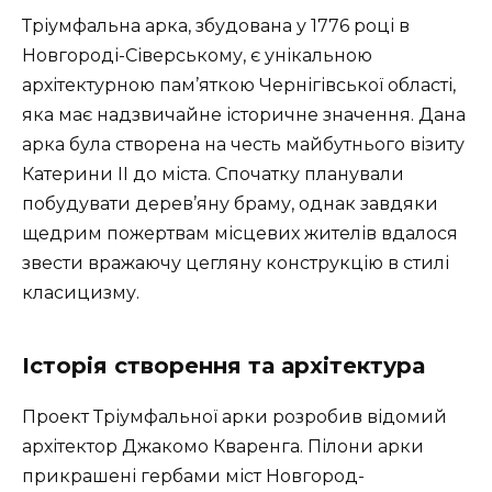
Тріумфальна арка, збудована у 1776 році в
Новгороді-Сіверському, є унікальною
архітектурною пам’яткою Чернігівської області,
яка має надзвичайне історичне значення. Дана
арка була створена на честь майбутнього візиту
Катерини ІІ до міста. Спочатку планували
побудувати дерев’яну браму, однак завдяки
щедрим пожертвам місцевих жителів вдалося
звести вражаючу цегляну конструкцію в стилі
класицизму.
Історія створення та архітектура
Проект Тріумфальної арки розробив відомий
архітектор Джакомо Кваренга. Пілони арки
прикрашені гербами міст Новгород-