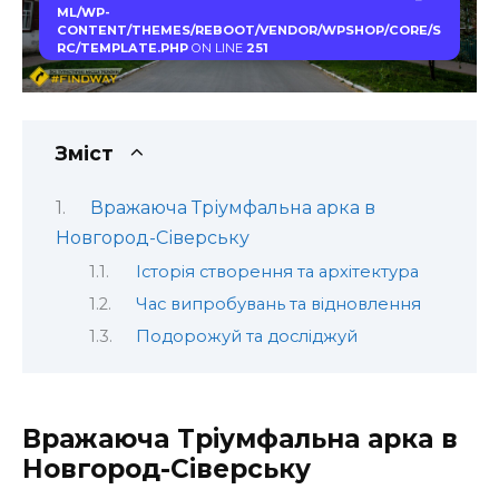
ML/WP-
CONTENT/THEMES/REBOOT/VENDOR/WPSHOP/CORE/S
RC/TEMPLATE.PHP
ON LINE
251
Зміст
Вражаюча Тріумфальна арка в
Новгород-Сіверську
Історія створення та архітектура
Час випробувань та відновлення
Подорожуй та досліджуй
Вражаюча Тріумфальна арка в
Новгород-Сіверську