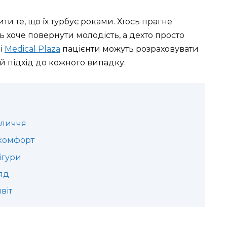
и те, що їх турбує роками. Хтось прагне
ь хоче повернути молодість, а дехто просто
ці
Medical Plaza
пацієнти можуть розраховувати
й підхід до кожного випадку.
бличчя
 комфорт
ігури
яд
віт