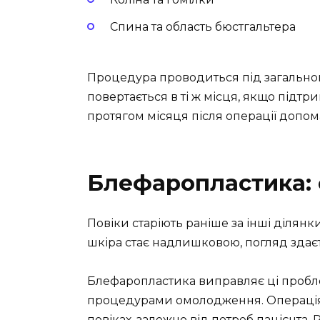
Спина та область бюстгальтера
Процедура проводиться під загально
повертається в ті ж місця, якщо підтр
протягом місяця після операції допо
Блефаропластика: 
Повіки старіють раніше за інші ділянк
шкіра стає надлишковою, погляд здаєт
Блефаропластика виправляє ці пробле
процедурами омолодження. Операція 
повіках, залежно від потреб пацієнта.