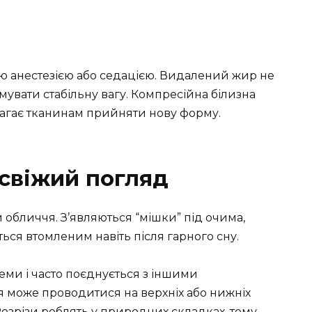
ю анестезією або седацією. Видалений жир не
имувати стабільну вагу. Компресійна білизна
магає тканинам прийняти нову форму.
свіжий погляд
и обличчя. З’являються “мішки” під очима,
ься втомленим навіть після гарного сну.
ми і часто поєднується з іншими
може проводитися на верхніх або нижніх
 Розрізи роблять у природних складках, тому