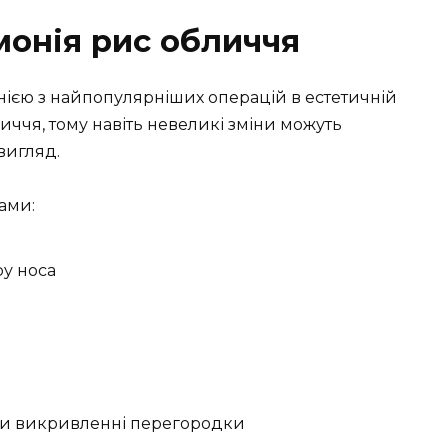
монія рис обличчя
ією з найпопулярніших операцій в естетичній
личчя, тому навіть невеликі зміни можуть
вигляд.
ами:
у носа
ри викривленні перегородки