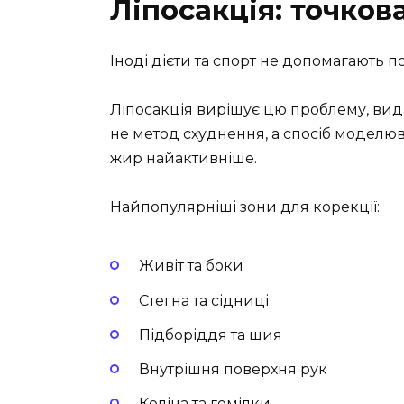
Ліпосакція: точков
Іноді дієти та спорт не допомагають 
Ліпосакція вирішує цю проблему, вид
не метод схуднення, а спосіб моделюва
жир найактивніше.
Найпопулярніші зони для корекції:
Живіт та боки
Стегна та сідниці
Підборіддя та шия
Внутрішня поверхня рук
Коліна та гомілки