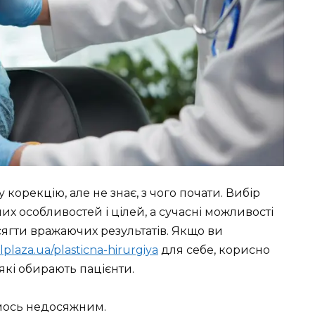
 корекцію, але не знає, з чого почати. Вибір
х особливостей і цілей, а сучасні можливості
ягти вражаючих результатів. Якщо ви
alplaza.ua/plasticna-hirurgiya
для себе, корисно
які обирають пацієнти.
имось недосяжним.