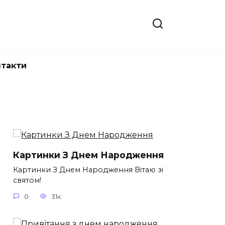
нтакти
Картинки З Днем Народження
Картинки З Днем Народження Вітаю зі
святом!
0
31к.