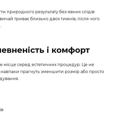
ти природного результату без явних слідів
вичай триває близько двох тижнів, після чого
.
евненість і комфорт
ве місце серед естетичних процедур. Це не
к навпаки прагнуть зменшити розмір або просто
одування.
ів