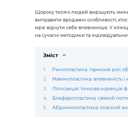
Щороку тисячі людей вирішують змінит
виправити вроджені особливості, хтос
мріє відчути себе впевненіше. У кліні
на сучасні методики та індивідуальни
Зміст
Ринопластика: гармонія рис о
Маммопластика: впевненість і
Ліпосакція: точкова корекція ф
Блефаропластика: свіжий погл
Абдомінопластика: плаский жи