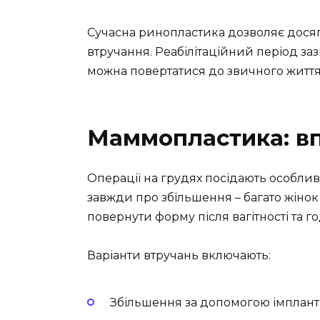
Сучасна ринопластика дозволяє досяг
втручання. Реабілітаційний період заз
можна повертатися до звичного життя
Маммопластика: вп
Операції на грудях посідають особли
завжди про збільшення – багато жіно
повернути форму після вагітності та г
Варіанти втручань включають:
Збільшення за допомогою імплант