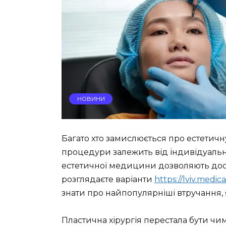
НОВИНИ
Багато хто замислюється про естетичну
процедури залежить від індивідуальни
естетичної медицини дозволяють дос
розглядаєте варіанти
https://lviv.medic
знати про найпопулярніші втручання, 
Пластична хірургія перестала бути ч