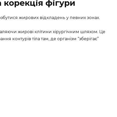
а корекція фігури
позбутися жирових відкладень у певних зонах.
аляючи жирові клітини хірургічним шляхом. Це
ння контурів тіла там, де організм “зберігає”