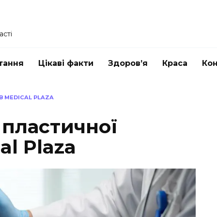
асті
тання
Цікаві факти
Здоров’я
Краса
Ко
 В MEDICAL PLAZA
 пластичної
al Plaza