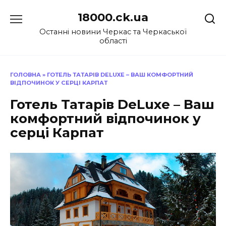
Перейти
18000.ck.ua
до
вмісту
Останні новини Черкас та Черкаської
області
ГОЛОВНА
»
ГОТЕЛЬ ТАТАРІВ DELUXE – ВАШ КОМФОРТНИЙ
ВІДПОЧИНОК У СЕРЦІ КАРПАТ
Готель Татарів DeLuxe – Ваш
комфортний відпочинок у
серці Карпат