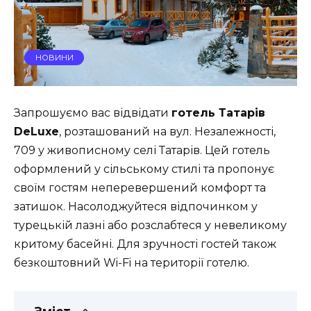
НОВИНИ
Запрошуємо вас відвідати
готель Татарів
DeLuxe
, розташований на вул. Незалежності,
709 у живописному селі Татарів. Цей готель
оформлений у сільському стилі та пропонує
своїм гостям неперевершений комфорт та
затишок. Насолоджуйтеся відпочинком у
турецькій лазні або розслабтеся у невеликому
критому басейні. Для зручності гостей також
безкоштовний Wi-Fi на території готелю.