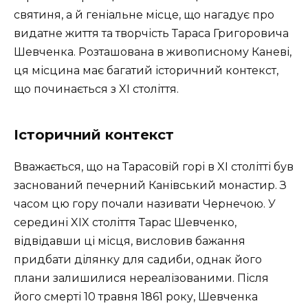
святиня, а й геніальне місце, що нагадує про
видатне життя та творчість Тараса Григоровича
Шевченка. Розташована в живописному Каневі,
ця місцина має багатий історичний контекст,
що починається з XI століття.
Історичний контекст
Вважається, що на Тарасовій горі в XI столітті був
заснований печерний Канівський монастир. З
часом цю гору почали називати Чернечою. У
середині XIX століття Тарас Шевченко,
відвідавши ці місця, висловив бажання
придбати ділянку для садиби, однак його
плани залишилися нереалізованими. Після
його смерті 10 травня 1861 року, Шевченка