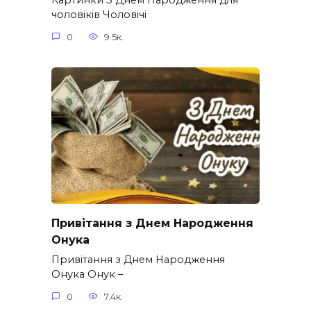
Картинки З Днем Народження для
чоловіків​ Чоловічі
0
9.5к.
Привітання з Днем Народження
Онука
Привітання з Днем Народження
Онука Онук –
0
7.4к.