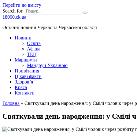
Перейти до вмісту
Search for:
18000.ck.ua
Останні новини Черкас та Черкаської області
Новини
Освіта
Афіша
ТЕЦ
Маршрути
Мандруй Україною
Привітання
Цікаві факти
Здоров’я
Краса
Контакти
Головна
»
Святкували день народження: у Смілі чоловік через
Святкували день народження: у Смілі ч