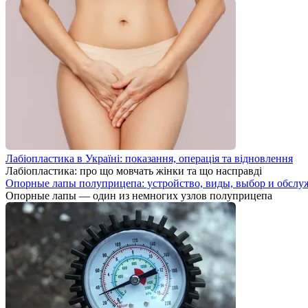
Лабіопластика в Україні: показання, операція та відновлення
Лабіопластика: про що мовчать жінки та що насправді
Опорные лапы полуприцепа: устройство, виды, выбор и обслу
Опорные лапы — один из немногих узлов полуприцепа