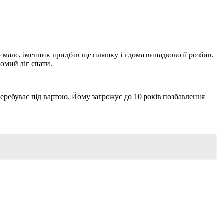
мало, іменник придбав ще пляшку і вдома випадково її розбив.
омий ліг спати.
перебуває під вартою. Йому загрожує до 10 років позбавлення