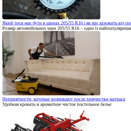
Який тиск має бути в шинах 205/55 R16 і як він залежить від п
Розмір автомобільних шин 205/55 R16 – один із найпопулярніш
Неприятности, которые возникают после химчистки матраса
Удобная кровать и ароматное чистое постельное белье