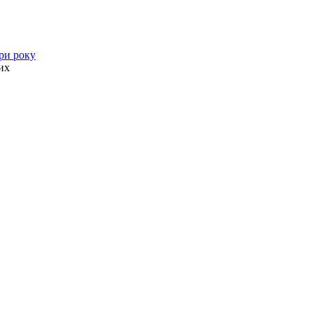
ори року
их