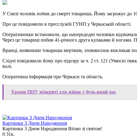
У Смілі чоловік побив до смерті товариша. Йому загрожує до 10
Про це повідомили в пресслужбі ГУНП у Черкаській області.
Оперативники встановили, що напередодні чоловіки відзначали 
Через це товариш побив 41-річного друга кулаками й ногами. Пі
Вранці, виявивши товариша мертвим, зловмисник викликав полі
Слідчі повідомили йому про підозру за ч. 2 ст. 121 (Умисні тя
волі.
Оперативна інформація про Черкаси та область.
Храми ПЦУ відкриті для жінок у будь-який час
Картинки З Днем Народження
Картинки З Днем Народження Вітаю зі святом!
0
31к.