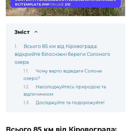
RC/TEMPLATE.PHP
ON LINE
251
Зміст
Всього 85 км від Кіровограда:
відкрийте білосніжні береги Солоного
озера
Чому варто відвідати Солоне
озеро?
Насолоджуйтесь природою та
відпочинком
Досліджуйте та подорожуйте!
Всього 85 км від Кіровограда: