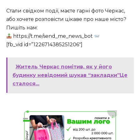
Стали свідком події, маєте гарні фото Черкас,
або хочете розповісти цікаве про наше місто?
Пишіть нам:
https://t.me/send_me_news_bot
[fb_vid id=”1226714385251206″]
Житель Черкас помітив, як у його
будинку невідомий шукав “закладки”Це
сталося...