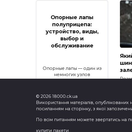
Опорные лапы
полуприцепа:
устройство, виды,
выбор и
обслуживание
Яки
шина
Опорные лапы — один из
зал
немногих узлов
Розм
полуприцепа
205/5
найп
© 2026 18000.ck.ua
Використання матеріалів, опублікованих 
посиланням на сторінку, з якої запозичен
По всім питанням можете звертатись на п
купити пакети