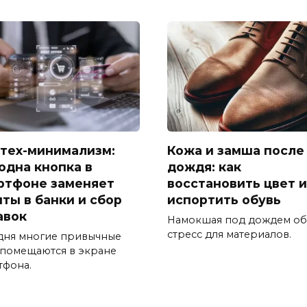
тех-минимализм:
Кожа и замша после
 одна кнопка в
дождя: как
ртфоне заменяет
восстановить цвет и
иты в банки и сбор
испортить обувь
авок
Намокшая под дождем об
стресс для материалов.
дня многие привычные
 помещаются в экране
тфона.