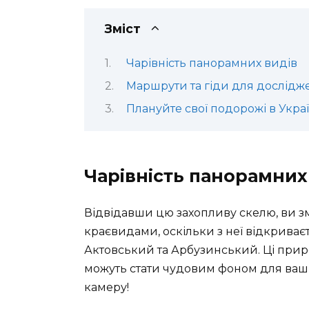
Зміст
Чарівність панорамних видів
Маршрути та гіди для дослідж
Плануйте свої подорожі в Украї
Чарівність панорамних
Відвідавши цю захопливу скелю, ви
краєвидами, оскільки з неї відкрива
Актовський та Арбузинський. Ці при
можуть стати чудовим фоном для ваши
камеру!