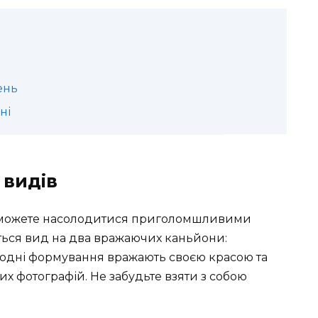
ень
ні
 видів
 зможете насолодитися приголомшливими
ється вид на два вражаючих каньйони:
родні формування вражають своєю красою та
х фотографій. Не забудьте взяти з собою