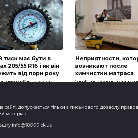
й тиск має бути в
Неприятности, кото
х 205/55 R16 і як він
возникают после
ежить від пори року
химчистки матраса
ір автомобільних шин
Удобная кровать и арома
5 R16 – один із
чистое постельное белье
опулярніших
на сайті, допускається тільки з письмового дозволу прав
ий матеріал.
ошту info@18000.ck.ua