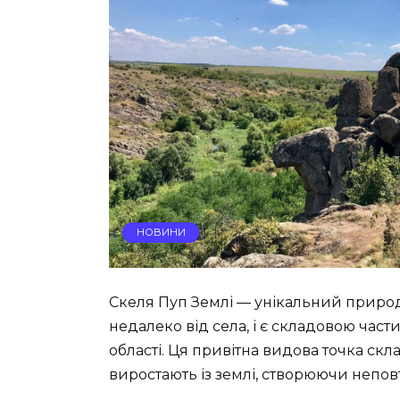
НОВИНИ
Скеля Пуп Землі — унікальний природн
недалеко від села, і є складовою ча
області. Ця привітна видова точка скла
виростають із землі, створюючи непо