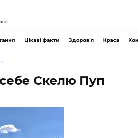
асті
тання
Цікаві факти
Здоров’я
Краса
Ко
ЛІ
 себе Скелю Пуп