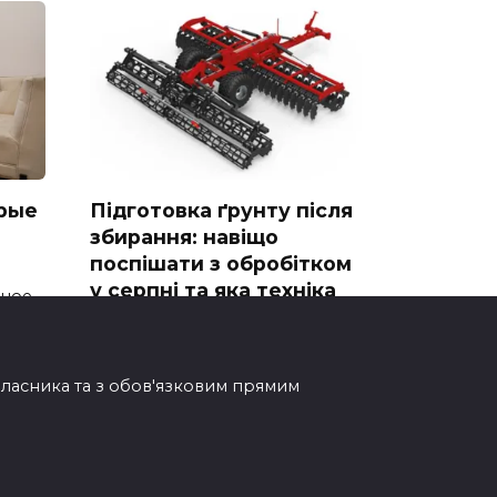
рые
Підготовка ґрунту після
збирання: навіщо
поспішати з обробітком
у серпні та яка техніка
тное
впорається
Завершення жнив одразу
ставить перед аграріями нові
овласника та з обов'язковим прямим