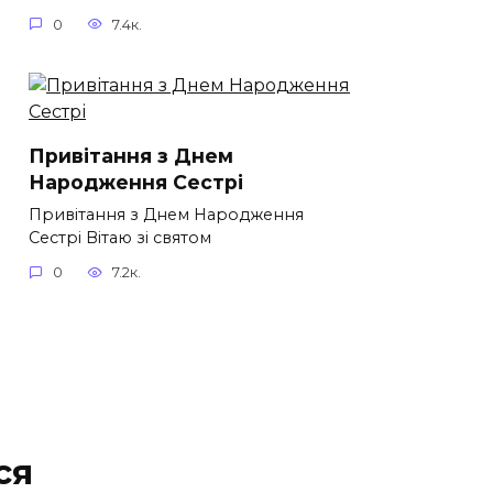
0
7.4к.
Привітання з Днем
Народження Сестрі
Привітання з Днем Народження
Сестрі Вітаю зі святом
0
7.2к.
ся