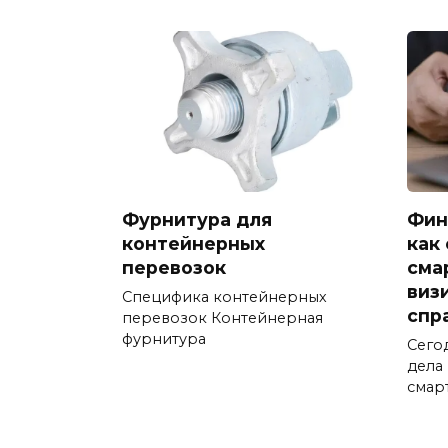
Фурнитура для
Фин
контейнерных
как
перевозок
сма
виз
Специфика контейнерных
спр
перевозок Контейнерная
фурнитура
Сего
дела
смар