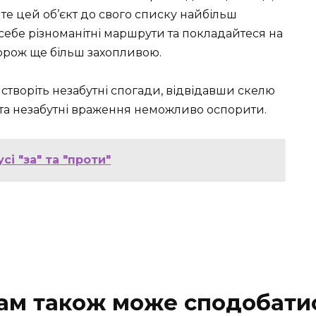
йте цей об’єкт до свого списку найбільш
 себе різноманітні маршрути та покладайтеся на
дорож ще більш захопливою.
 створіть незабутні спогади, відвідавши скелю
 та незабутні враження неможливо оспорити.
сі "за" та "проти"
ам також може сподобати