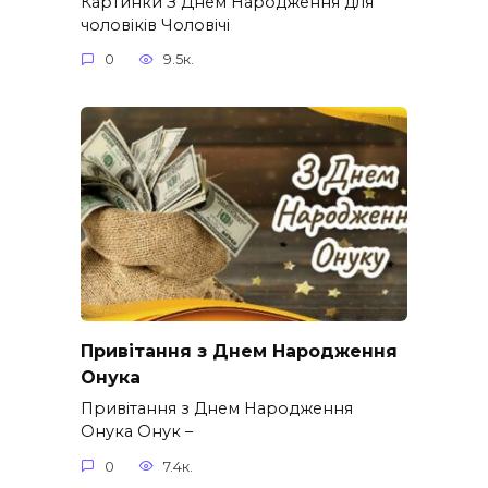
Картинки З Днем Народження для
чоловіків​ Чоловічі
0
9.5к.
Привітання з Днем Народження
Онука
Привітання з Днем Народження
Онука Онук –
0
7.4к.