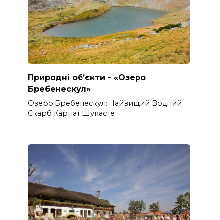
Природні об’єкти – «Озеро
Бребенескул»
Озеро Бребенескул: Найвищий Водний
Скарб Карпат Шукаєте