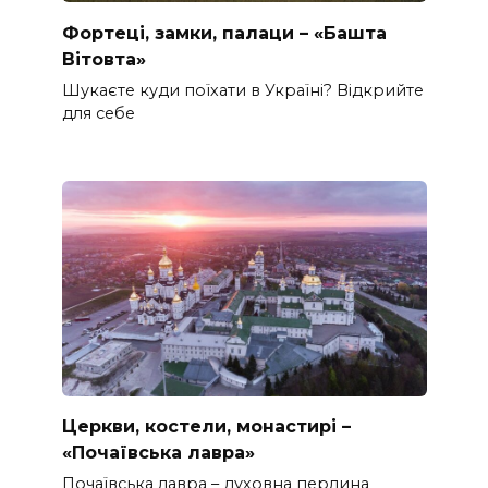
Фортеці, замки, палаци – «Башта
Вітовта»
Шукаєте куди поїхати в Україні? Відкрийте
для себе
Церкви, костели, монастирі –
«Почаївська лавра»
Почаївська лавра – духовна перлина