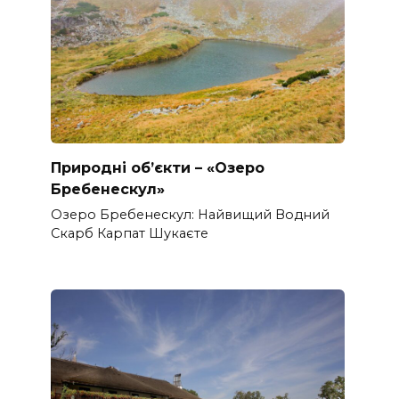
Природні об’єкти – «Озеро
Бребенескул»
Озеро Бребенескул: Найвищий Водний
Скарб Карпат Шукаєте