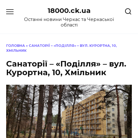
Перейти
18000.ck.ua
до
вмісту
Останні новини Черкас та Черкаської
області
ГОЛОВНА
»
САНАТОРІЇ – «ПОДІЛЛЯ» – ВУЛ. КУРОРТНА, 10,
ХМІЛЬНИК
Санаторії – «Поділля» – вул.
Курортна, 10, Хмільник