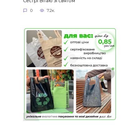
Сестрі Вітаю зі святом
0
7.2к.