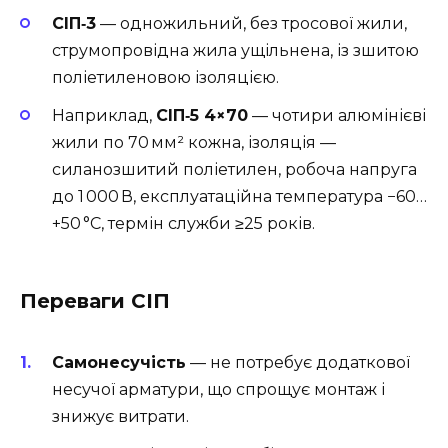
СІП‑3
— одножильний, без тросової жили,
струмопровідна жила ущільнена, із зшитою
поліетиленовою ізоляцією.
Наприклад,
СІП‑5 4×70
— чотири алюмінієві
жили по 70 мм² кожна, ізоляція —
силанозшитий поліетилен, робоча напруга
до 1 000 В, експлуатаційна температура −60…
+50 °C, термін служби ≥25 років.
Переваги СІП
Самонесучість
— не потребує додаткової
несучої арматури, що спрощує монтаж і
знижує витрати.