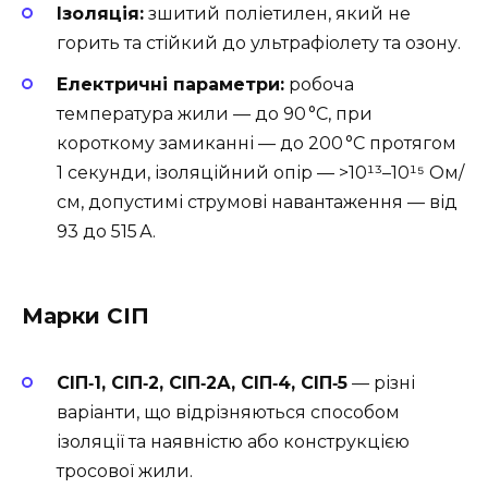
Ізоляція:
зшитий поліетилен, який не
горить та стійкий до ультрафіолету та озону.
Електричні параметри:
робоча
температура жили — до 90 °C, при
короткому замиканні — до 200 °C протягом
1 секунди, ізоляційний опір — >10¹³–10¹⁵ Ом/
см, допустимі струмові навантаження — від
93 до 515 А.
Марки СІП
СІП‑1, СІП‑2, СІП‑2А, СІП‑4, СІП‑5
— різні
варіанти, що відрізняються способом
ізоляції та наявністю або конструкцією
тросової жили.