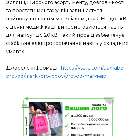
ізоляції, широкого асортименту, довговічності
та простоти монтажу, він залишається
найпопулярнішим матеріалом для ЛЕП до 1 кВ,
а деякі модифікації використовуються навіть
для напруг до 20 кВ. Такий провід забезпечує
стабільне електропостачання навіть у складних
умовах.
Джерело інформації:
https://vse-e.com/ua/kabel-i-
provod/marki-provodov/provod-marki-sip
.