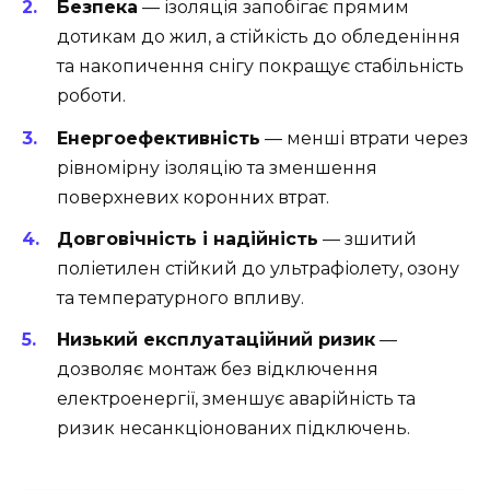
Безпека
— ізоляція запобігає прямим
дотикам до жил, а стійкість до обледеніння
та накопичення снігу покращує стабільність
роботи.
Енергоефективність
— менші втрати через
рівномірну ізоляцію та зменшення
поверхневих коронних втрат.
Довговічність і надійність
— зшитий
поліетилен стійкий до ультрафіолету, озону
та температурного впливу.
Низький експлуатаційний ризик
—
дозволяє монтаж без відключення
електроенергії, зменшує аварійність та
ризик несанкціонованих підключень.