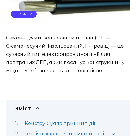
НОВИНИ
Самонесучий ізольований провід (СІП —
С‑самонесучий, І‑ізольований, П‑провід) — це
сучасний тип електропровідної лінії для
повітряних ЛЕП, який поєднує конструкційну
міцність із безпекою та довговічністю.
Зміст
Конструкція та принцип дії
Технічні характеристики й варіанти