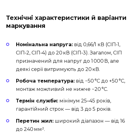
Технічні характеристики й варіанти
маркування
Номінальна напруга:
від 0,66/1 кВ (СІП‑1,
СІП‑2, СІП‑4) до 20 кВ (СІП‑3). Загалом, СІП
призначений для напруг до 1 000 В, але
деякі серії витримують до 20 кВ.
Робоча температура:
від −50 °C до +50 °C,
монтаж можливий не нижче −20 °C.
Термін служби:
мінімум 25–45 років,
гарантійний строк — від 3 до 5 років.
Перетин жил:
широкий діапазон — від 16
до 240 мм².