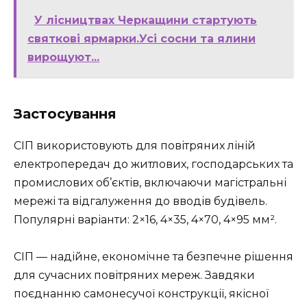
У лісництвах Черкащини стартують
святкові ярмарки.Усі сосни та ялини
вирощуют...
Застосування
СІП використовують для повітряних ліній
електропередач до житлових, господарських та
промислових об’єктів, включаючи магістральні
мережі та відгалуження до вводів будівель.
Популярні варіанти: 2×16, 4×35, 4×70, 4×95 мм².
СІП — надійне, економічне та безпечне рішення
для сучасних повітряних мереж. Завдяки
поєднанню самонесучої конструкції, якісної