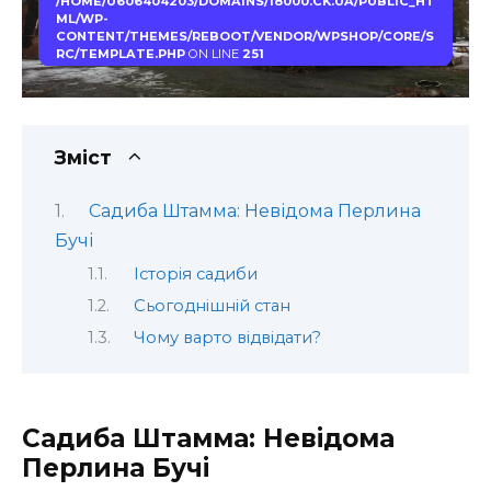
/HOME/U606404203/DOMAINS/18000.CK.UA/PUBLIC_HT
ML/WP-
CONTENT/THEMES/REBOOT/VENDOR/WPSHOP/CORE/S
RC/TEMPLATE.PHP
ON LINE
251
Зміст
Садиба Штамма: Невідома Перлина
Бучі
Історія садиби
Сьогоднішній стан
Чому варто відвідати?
Садиба Штамма: Невідома
Перлина Бучі