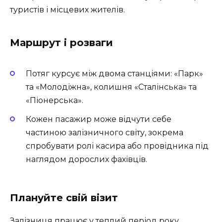
туристів і місцевих жителів.
Маршрут і розваги
Потяг курсує між двома станціями: «Парк»
та «Молодіжна», колишня «Сталінська» та
«Піонерська».
Кожен пасажир може відчути себе
частиною залізничного світу, зокрема
спробувати ролі касира або провідника під
наглядом дорослих фахівців.
Плануйте свій візит
Залізниця працює у теплий період року,