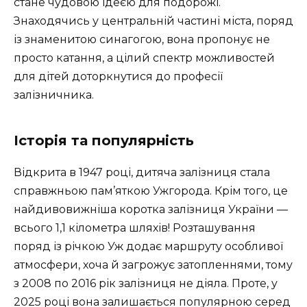
стане чудовою ідеєю для подорожі.
Знаходячись у центральній частині міста, поряд
із знаменитою синагогою, вона пропонує не
просто катання, а цілий спектр можливостей
для дітей доторкнутися до професії
залізничника.
Історія та популярність
Відкрита в 1947 році, дитяча залізниця стала
справжньою пам’яткою Ужгорода. Крім того, це
найдивовижніша коротка залізниця України —
всього 1,1 кілометра шляхів! Розташування
поряд із річкою Уж додає маршруту особливої
атмосфери, хоча й загрожує затопленнями, тому
з 2008 по 2016 рік залізниця не діяла. Проте, у
2025 році вона залишається популярною серед