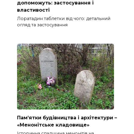
допоможуть: застосування і
властивості
Лоратадин таблетки від чого: детальний
огляд та застосування
Пам’ятки будівництва і архітектури –
«Менонітське кладовище»
Історична спадщина менонітів на