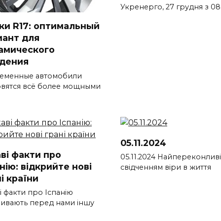
Укренерго, 27 грудня з 08
ки R17: оптимальный
иант для
амического
дения
еменные автомобили
овятся всё более мощными
05.11.2024
аві факти про
05.11.2024 Найпереконли
нію: відкрийте нові
свідченням віри в життя
і країни
і факти про Іспанію
ривають перед нами іншу