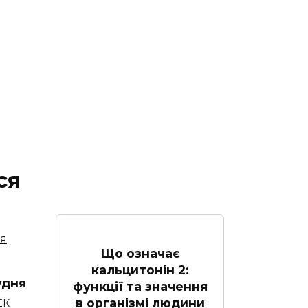
ся
Що означає
кальцитонін 2:
удня
функції та значення
в організмі людини
ЕК