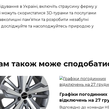
ідування в Україні, включіть страусину ферму у
і можуть скористатися 3D-турами та послугами
авколишні пам’ятки та розробити незабутні
, досліджуйте та насолоджуйтесь природою у
ам також може сподобати
Графіки погодинних
відключень на 27 гр
Відповідно до команди Н