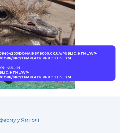
06404203/DOMAINS/18000.CK.UA/PUBLIC_HTML/WP-
CORE/SRC/TEMPLATE.PHP
ON LINE
251
 ON NULL IN
UBLIC_HTML/WP-
CORE/SRC/TEMPLATE.PHP
ON LINE
251
 ферму у Ямполі