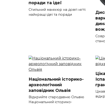
поради та ідеї
Стильний манікюр на довгі нігті:
Дис
найкращі ідеї та поради
вар
дин
вож
Совр
стан
Цік
Національний історико-
Іспа
археологічний
гран
заповідник Ольвія
Цікав
відк
Відкрийте стародавню Ольвію
Національний історико-