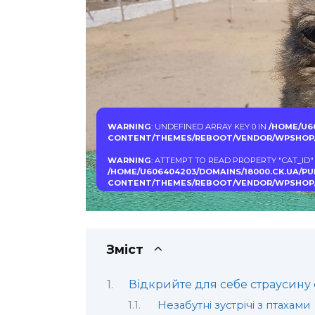
WARNING
: UNDEFINED ARRAY KEY 0 IN
/HOME/U6
CONTENT/THEMES/REBOOT/VENDOR/WPSHOP/
WARNING
: ATTEMPT TO READ PROPERTY "CAT_ID"
/HOME/U606404203/DOMAINS/18000.CK.UA/P
CONTENT/THEMES/REBOOT/VENDOR/WPSHOP/
Зміст
Відкрийте для себе страусину
Незабутні зустрічі з птахами