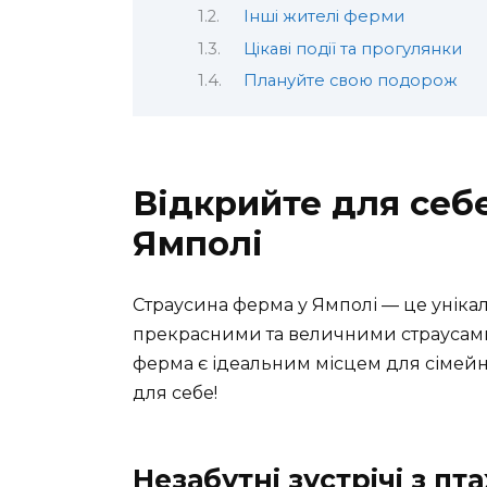
Інші жителі ферми
Цікаві події та прогулянки
Плануйте свою подорож
Відкрийте для себ
Ямполі
Страусина ферма у Ямполі — це уніка
прекрасними та величними страусами
ферма є ідеальним місцем для сімейн
для себе!
Незабутні зустрічі з пт