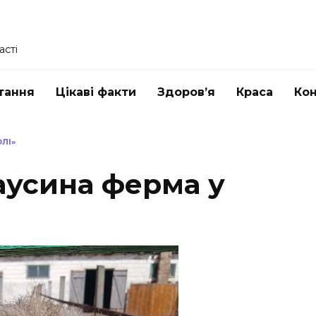
асті
тання
Цікаві факти
Здоров’я
Краса
Ко
ЛІ»
аусина ферма у