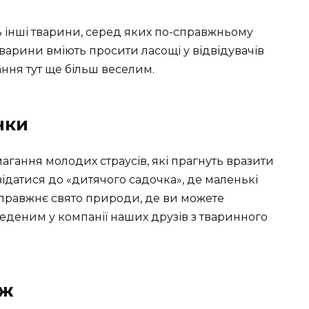
 інші тварини, серед яких по-справжньому
варини вміють просити ласощі у відвідувачів
ння тут ще більш веселим.
нки
агання молодих страусів, які прагнуть вразити
відатися до «дитячого садочка», де маленькі
справжнє свято природи, де ви можете
еденим у компанії наших друзів з тваринного
ож