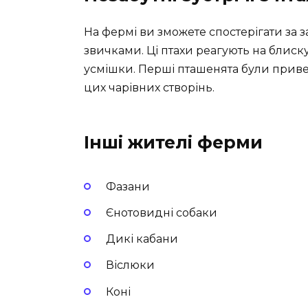
На фермі ви зможете спостерігати за
звичками. Ці птахи реагують на блиску
усмішки. Перші пташенята були привезен
цих чарівних створінь.
Інші жителі ферми
Фазани
Єнотовидні собаки
Дикі кабани
Віслюки
Коні