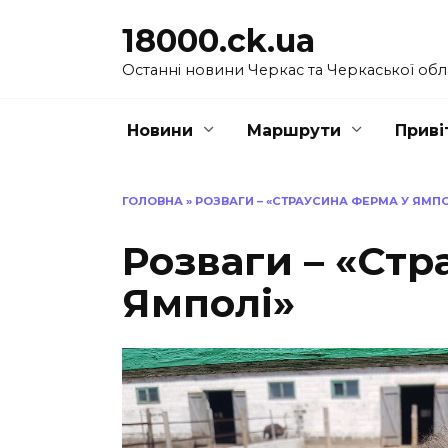
Перейти
18000.ck.ua
до
вмісту
Останні новини Черкас та Черкаської обл
Новини
Маршрути
Приві
ГОЛОВНА
»
РОЗВАГИ – «СТРАУСИНА ФЕРМА У ЯМПО
Розваги – «Стр
Ямполі»