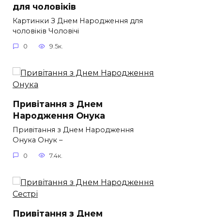
для чоловіків​
Картинки З Днем Народження для
чоловіків​ Чоловічі
0
9.5к.
Привітання з Днем
Народження Онука
Привітання з Днем Народження
Онука Онук –
0
7.4к.
Привітання з Днем