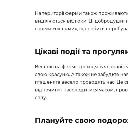
На території ферми також проживають
виділяються віслюки. Ці добродушні т
своїми «піснями», що робить перебува
Цікаві події та прогуля
Весною на фермі проходять яскраві зм
свою красуню. А також не забудьте на
пташенята весело проводять час. Це 
відпочити і насолодитися часом, пров
світу.
Плануйте свою подор