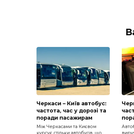
В
Черкаси – Київ автобус:
Черк
частота, час у дорозі та
част
поради пасажирам
пор
Між Черкасами та Києвом
Авто
курсує стільки автобусів, що
вируч