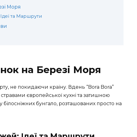
езі Моря
Ідеї та Маршрути
рви
нок на Березі Моря
ту, не покидаючи країну. Вдень “Bora Bora”
 стравами європейської кухні та затишною
 білосніжних бунгало, розташованих просто на
ей: Ідеї та Маршрути