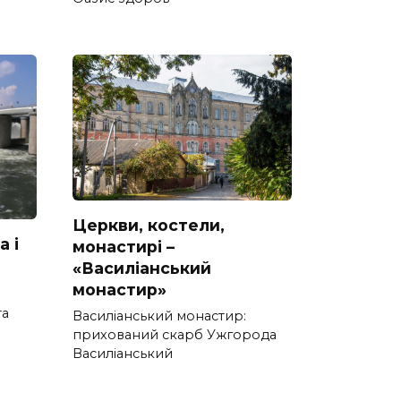
Церкви, костели,
а і
монастирі –
«Василіанський
монастир»
та
Василіанський монастир:
прихований скарб Ужгорода
Василіанський