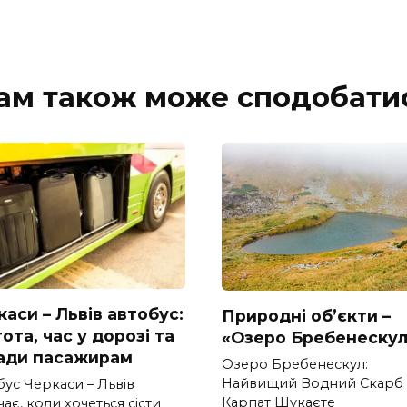
ам також може сподобати
аси – Львів автобус:
Природні об’єкти –
ота, час у дорозі та
«Озеро Бребенескул
ади пасажирам
Озеро Бребенескул:
Найвищий Водний Скарб
бус Черкаси – Львів
Карпат Шукаєте
ає, коли хочеться сісти