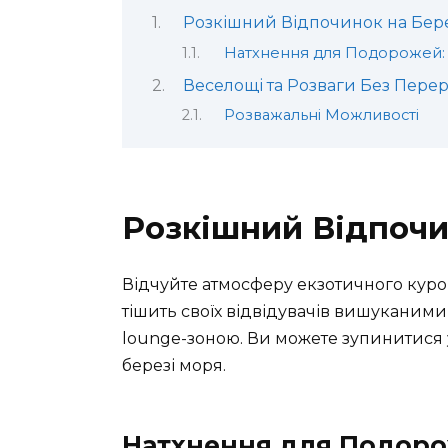
Розкішний Відпочинок на Бер
Натхнення для Подорожей: 
Веселощі та Розваги Без Пере
Розважальні Можливості
Розкішний Відпочи
Відчуйте атмосферу екзотичного курор
тішить своїх відвідувачів вишуканими
lounge-зоною. Ви можете зупинитися у
березі моря.
Натхнення для Подорож