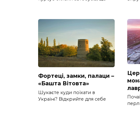
Цер
Фортеці, замки, палаци –
мон
«Башта Вітовта»
лав
Шукаєте куди поїхати в
Почаї
Україні? Відкрийте для себе
перл