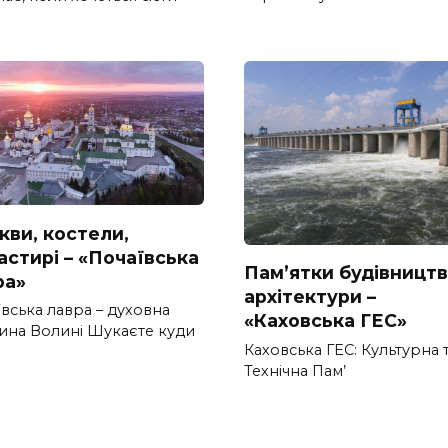
кви, костели,
астирі – «Почаївська
Пам’ятки будівництв
ра»
архітектури –
вська лавра – духовна
«Каховська ГЕС»
ина Волині Шукаєте куди
Каховська ГЕС: Культурна 
Технічна Пам’