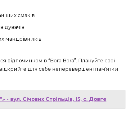
аніших смаків
відувачів
их мандрівників
 відпочинком в “Bora Bora”. Плануйте свої
а відкрийте для себе неперевершені пам’ятки
 - вул. Січових Стрільців, 15, c. Довге