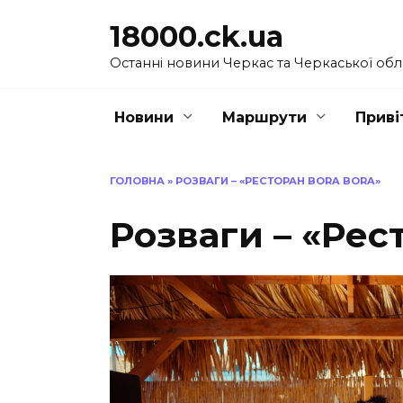
Перейти
18000.ck.ua
до
вмісту
Останні новини Черкас та Черкаської обл
Новини
Маршрути
Приві
ГОЛОВНА
»
РОЗВАГИ – «РЕСТОРАН BORA BORA»
Розваги – «Рес