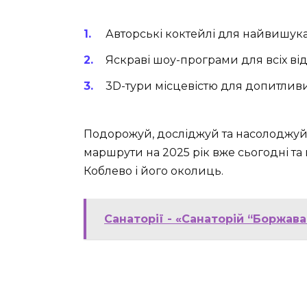
Авторські коктейлі для найвишук
Яскраві шоу-програми для всіх від
3D-тури місцевістю для допитлив
Подорожуй, досліджуй та насолоджуйся
маршрути на 2025 рік вже сьогодні т
Коблево і його околиць.
Санаторії - «Санаторій “Боржава”»