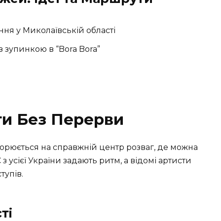
ення у Миколаївській області
з зупинкою в “Bora Bora”
ги Без Перерви
ворюється на справжній центр розваг, де можна
 з усієї України задають ритм, а відомі артисти
тупів.
ті