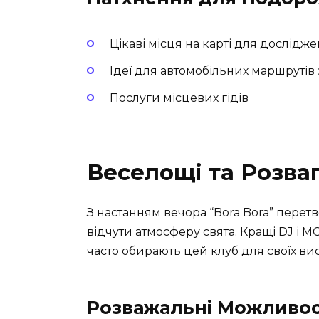
Цікаві місця на карті для дослідж
Ідеї для автомобільних маршрутів 
Послуги місцевих гідів
Веселощі та Розва
З настанням вечора “Bora Bora” перет
відчути атмосферу свята. Кращі DJ і МС
часто обирають цей клуб для своїх вис
Розважальні Можливос