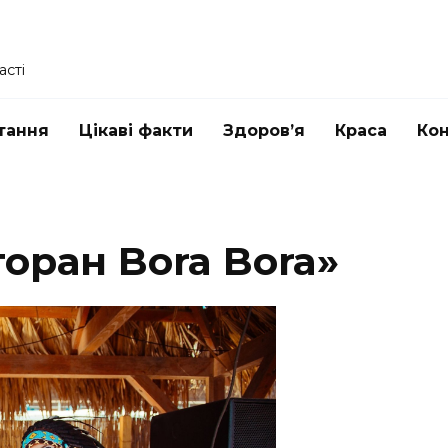
асті
тання
Цікаві факти
Здоров’я
Краса
Ко
торан Bora Bora»