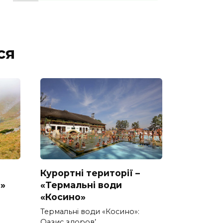
ся
Курортні території –
»
«Термальні води
«Косино»
Термальні води «Косино»:
Оазис здоров’