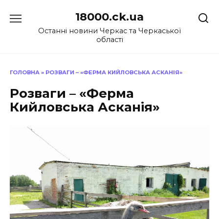
Перейти
18000.ck.ua
до
вмісту
Останні новини Черкас та Черкаської
області
ГОЛОВНА
»
РОЗВАГИ – «ФЕРМА КИЙЛОВСЬКА АСКАНІЯ»
Розваги – «Ферма
Кийловська Асканія»