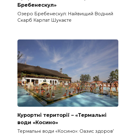
Бребенескул»
Озеро Бребенескул: Найвищий Водний
Скарб Карпат Шукаєте
Курортні території – «Термальні
води «Косино»
Термальні води «Косино»: Оазис здоров’