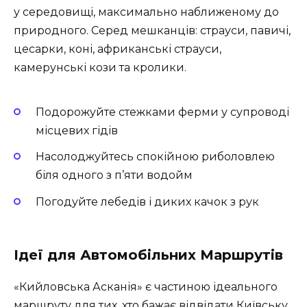
у середовищі, максимально наближеному до
природного. Серед мешканців: страуси, павичі,
цесарки, коні, африканські страуси,
камерунські кози та кролики.
Подорожуйте стежками ферми у супроводі
місцевих гідів
Насолоджуйтесь спокійною риболовлею
біля одного з п’яти водойм
Погодуйте лебедів і диких качок з рук
Ідеї для Автомобільних Маршрутів
«Кийловська Асканія» є частиною ідеального
маршруту для тих, хто бажає відвідати Київську