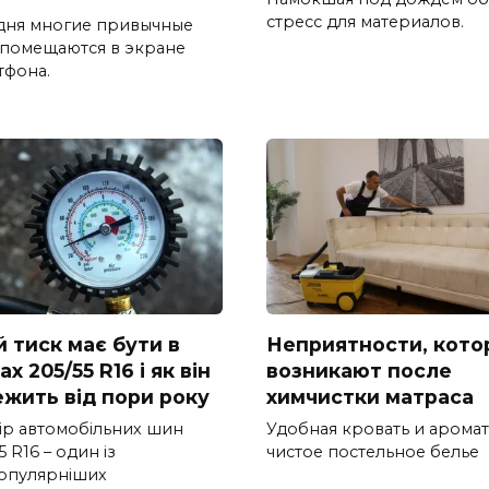
стресс для материалов.
дня многие привычные
 помещаются в экране
тфона.
й тиск має бути в
Неприятности, кото
х 205/55 R16 і як він
возникают после
ежить від пори року
химчистки матраса
ір автомобільних шин
Удобная кровать и арома
5 R16 – один із
чистое постельное белье
опулярніших