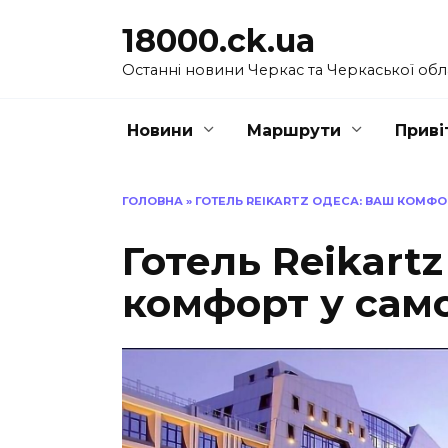
Перейти
18000.ck.ua
до
вмісту
Останні новини Черкас та Черкаської обл
Новини
Маршрути
Приві
ГОЛОВНА
»
ГОТЕЛЬ REIKARTZ ОДЕСА: ВАШ КОМФО
Готель Reikart
комфорт у само