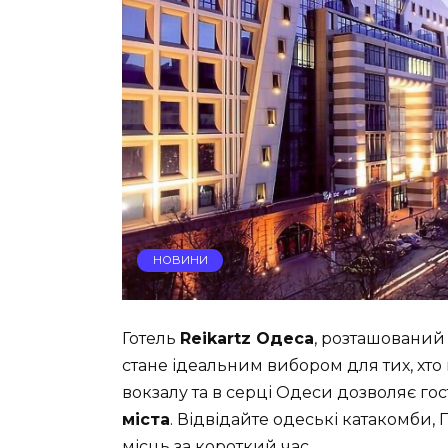
НОВИНИ
Готель
Reikartz Одеса
, розташований
стане ідеальним вибором для тих, хто
вокзалу та в серці Одеси дозволяє го
міста
. Відвідайте одеські катакомби, 
місць за короткий час.