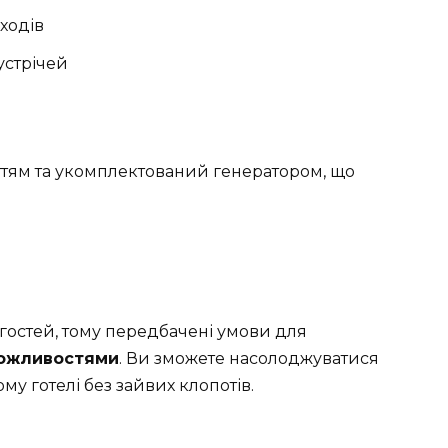
аходів
устрічей
ттям та укомплектований генератором, що
 гостей, тому передбачені умови для
ожливостями
. Ви зможете насолоджуватися
у готелі без зайвих клопотів.