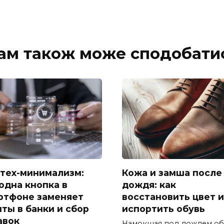
ам також може сподобати
тех-минимализм:
Кожа и замша после
 одна кнопка в
дождя: как
ртфоне заменяет
восстановить цвет и
иты в банки и сбор
испортить обувь
авок
Намокшая под дождем об