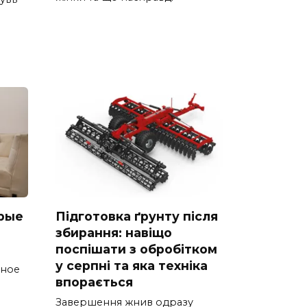
рые
Підготовка ґрунту після
збирання: навіщо
поспішати з обробітком
у серпні та яка техніка
тное
впорається
Завершення жнив одразу