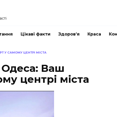
асті
тання
Цікаві факти
Здоров’я
Краса
Ко
РТ У САМОМУ ЦЕНТРІ МІСТА
z Одеса: Ваш
му центрі міста