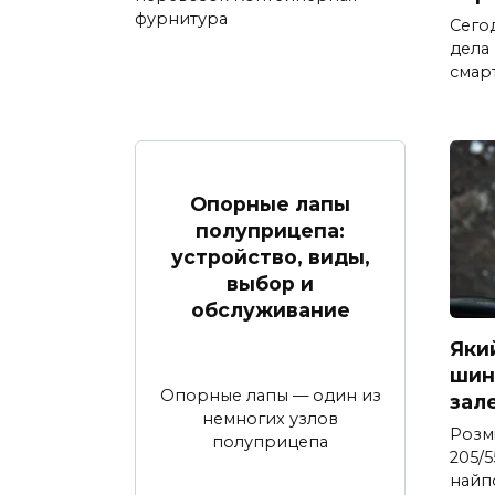
фурнитура
Сего
дела
смар
Опорные лапы
полуприцепа:
устройство, виды,
выбор и
обслуживание
Яки
шина
Опорные лапы — один из
зал
немногих узлов
Розм
полуприцепа
205/5
найп