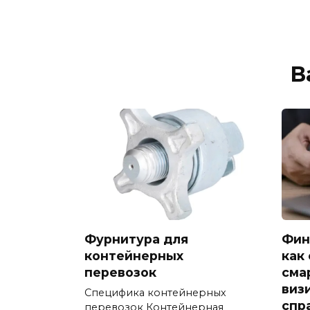
В
Фурнитура для
Фин
контейнерных
как
перевозок
сма
виз
Специфика контейнерных
спр
перевозок Контейнерная