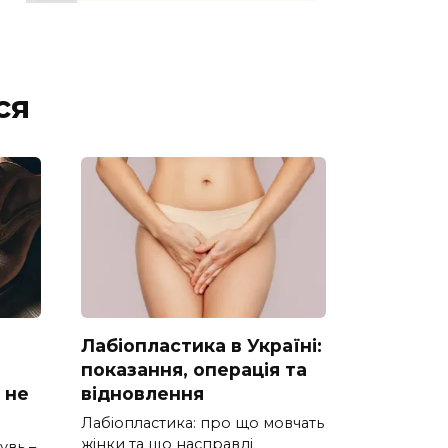
ся
Лабіопластика в Україні:
показання, операція та
 не
відновлення
Лабіопластика: про що мовчать
жінки та що насправді
увь –