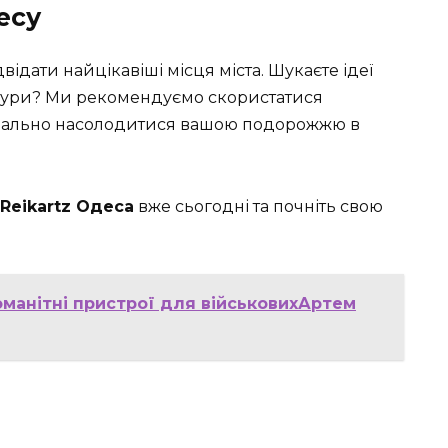
есу
відати найцікавіші місця міста. Шукаєте ідеї
-тури? Ми рекомендуємо скористатися
имально насолодитися вашою подорожжю в
Reikartz Одеса
вже сьогодні та почніть свою
оманітні пристрої для військовихАртем