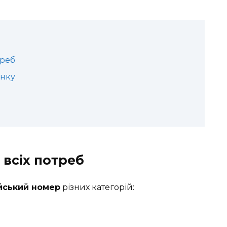
треб
инку
всіх потреб
йський номер
різних категорій: