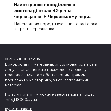
Найстаршою породіллею в
листопаді стала 42-річна
черкащанка. У Черкаському пери…
Найстаршою породіллею в листопаді стала
42-річна черкащанка.
© 2026 18000.ck.ua
Використання матеріалів, опублікованих на сайті,
допускається тільки з письмового дозволу
правовласника та з обов'язковим прямим
посиланням на сторінку, з якої запозичений
матеріал.
По всім питанням можете звертатись на пошту
info@18000.ck.ua
купити пакети