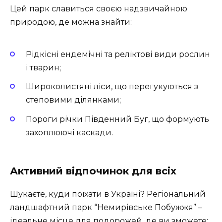
Цей парк славиться своєю надзвичайною
природою, де можна знайти:
Рідкісні ендемічні та реліктові види рослин
і тварин;
Широколистяні ліси, що перегукуються з
степовими ділянками;
Пороги річки Південний Буг, що формують
захоплюючі каскади.
Активний відпочинок для всіх
Шукаєте, куди поїхати в Україні? Регіональний
ландшафтний парк “Немирівське Побужжя” –
ідеальне місце для подорожей, де ви зможете: