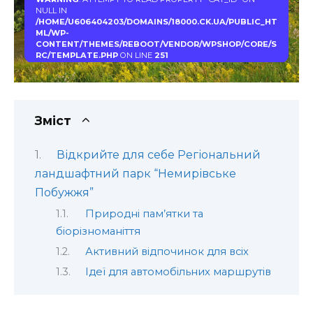
NULL IN
/HOME/U606404203/DOMAINS/18000.CK.UA/PUBLIC_HT
ML/WP-
CONTENT/THEMES/REBOOT/VENDOR/WPSHOP/CORE/S
RC/TEMPLATE.PHP
ON LINE
251
Зміст
Відкрийте для себе Регіональний
ландшафтний парк “Немирівське
Побужжя”
Природні пам’ятки та
біорізноманіття
Активний відпочинок для всіх
Ідеї для автомобільних маршрутів