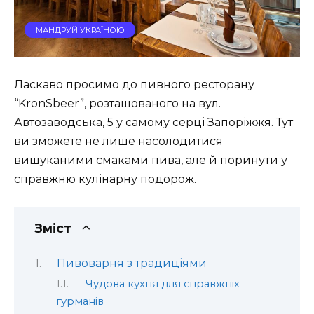
МАНДРУЙ УКРАЇНОЮ
Ласкаво просимо до пивного ресторану
“KronSbeer”, розташованого на вул.
Автозаводська, 5 у самому серці Запоріжжя. Тут
ви зможете не лише насолодитися
вишуканими смаками пива, але й поринути у
справжню кулінарну подорож.
Зміст
Пивоварня з традиціями
Чудова кухня для справжніх
гурманів