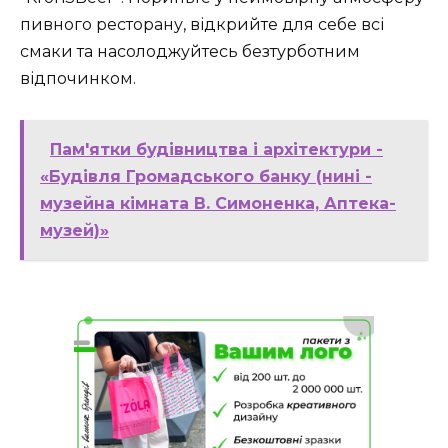
пивного ресторану, відкрийте для себе всі
смаки та насолоджуйтесь безтурботним
відпочинком.
Пам'ятки будівництва і архітектури -
«Будівля Громадського банку (нині -
музейна кімната В. Симоненка, Аптека-
музей)»