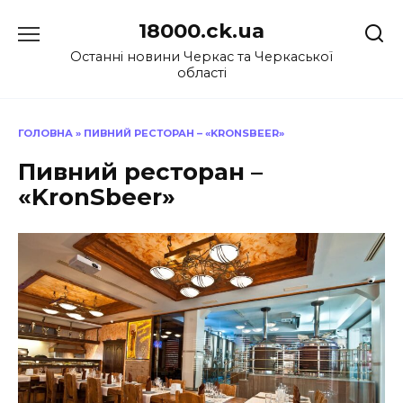
Перейти
18000.ck.ua
до
вмісту
Останні новини Черкас та Черкаської
області
ГОЛОВНА
»
ПИВНИЙ РЕСТОРАН – «KRONSBEER»
Пивний ресторан –
«KronSbeer»