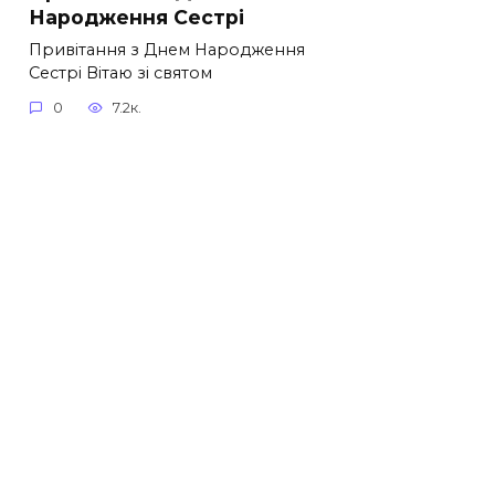
Народження Сестрі
Привітання з Днем Народження
Сестрі Вітаю зі святом
0
7.2к.