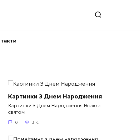
нтакти
Картинки З Днем Народження
Картинки З Днем Народження Вітаю зі
святом!
0
31к.