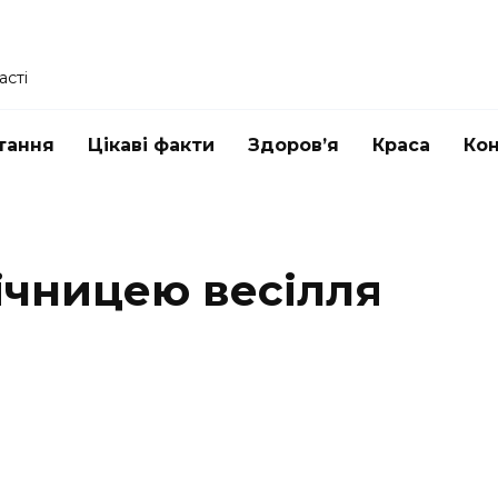
асті
тання
Цікаві факти
Здоров’я
Краса
Ко
ічницею весілля