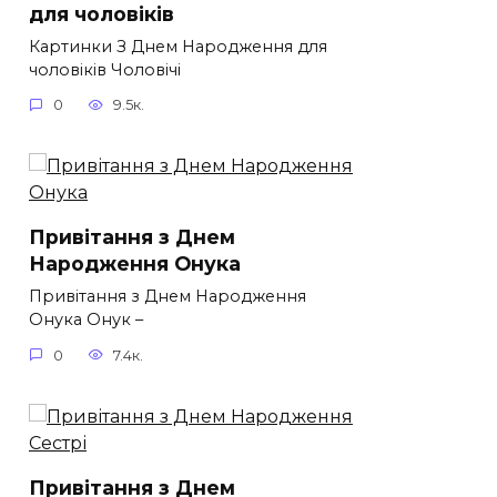
для чоловіків​
Картинки З Днем Народження для
чоловіків​ Чоловічі
0
9.5к.
Привітання з Днем
Народження Онука
Привітання з Днем Народження
Онука Онук –
0
7.4к.
Привітання з Днем