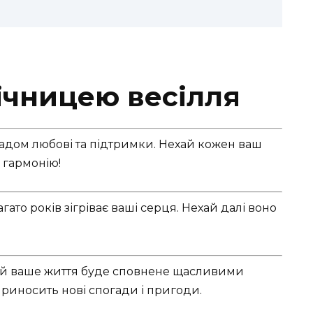
ічницею весілля
кладом любові та підтримки. Нехай кожен ваш
 гармонію!
ато років зігріває ваші серця. Нехай далі воно
ай ваше життя буде сповнене щасливими
риносить нові спогади і пригоди.