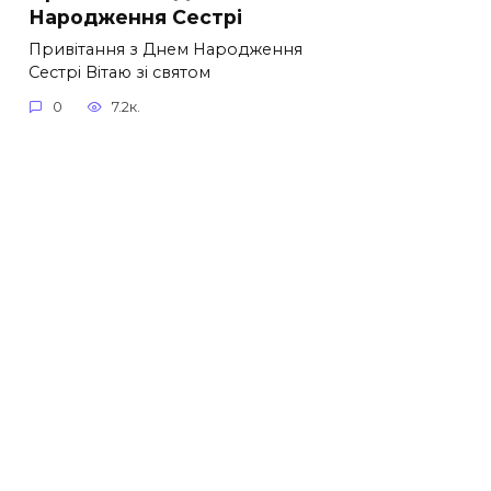
Народження Сестрі
Привітання з Днем Народження
Сестрі Вітаю зі святом
0
7.2к.