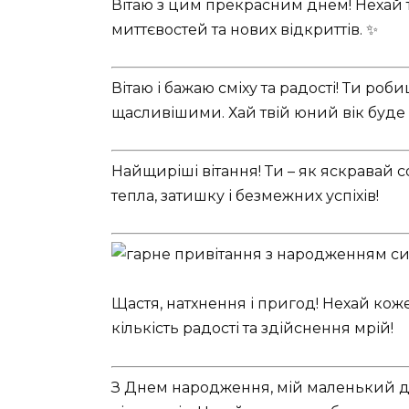
Вітаю з цим прекрасним днем! Нехай 
миттєвостей та нових відкриттів. ✨
Вітаю і бажаю сміху та радості! Ти роб
щасливішими. Хай твій юний вік буде
Найщиріші вітання! Ти – як яскравай с
тепла, затишку і безмежних успіхів!
Щастя, натхнення і пригод! Нехай ко
кількість радості та здійснення мрій!
З Днем народження, мій маленький до