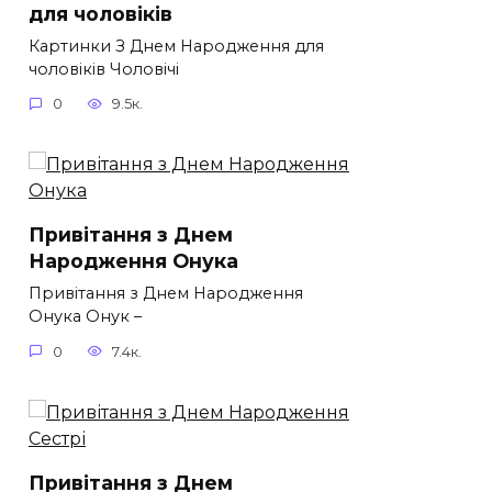
для чоловіків​
Картинки З Днем Народження для
чоловіків​ Чоловічі
0
9.5к.
Привітання з Днем
Народження Онука
Привітання з Днем Народження
Онука Онук –
0
7.4к.
Привітання з Днем