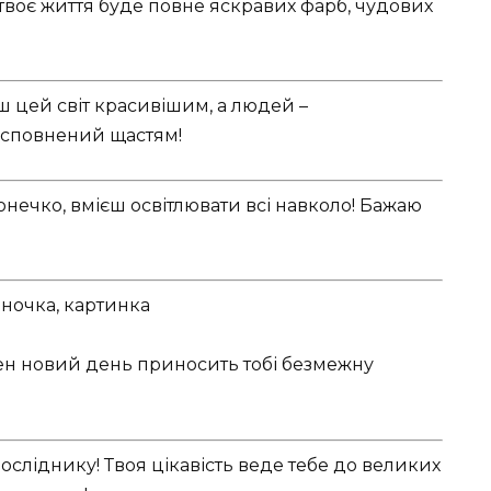
твоє життя буде повне яскравих фарб, чудових
иш цей світ красивішим, а людей –
 сповнений щастям!
онечко, вмієш освітлювати всі навколо! Бажаю
жен новий день приносить тобі безмежну
сліднику! Твоя цікавість веде тебе до великих