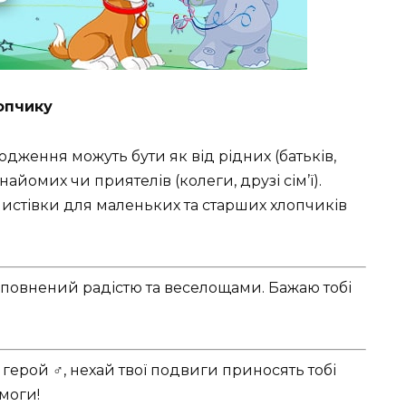
опчику
дження можуть бути як від рідних (батьків,
д знайомих чи приятелів (колеги, друзі сім’ї).
а листівки для маленьких та старших хлопчиків
 сповнений радістю та веселощами. Бажаю тобі
ерой ‍♂️, нехай твої подвиги приносять тобі
моги!