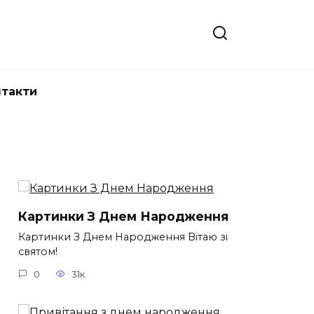
нтакти
Картинки З Днем Народження
Картинки З Днем Народження Вітаю зі
святом!
0
31к.