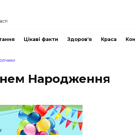
асті
тання
Цікаві факти
Здоров’я
Краса
Ко
ЛОПЧИКУ
Днем Народження