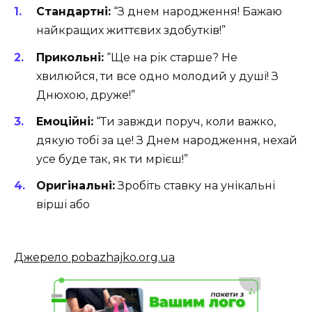
Стандартні:
“З днем народження! Бажаю
найкращих життєвих здобутків!”
Прикольні:
“Ще на рік старше? Не
хвилюйся, ти все одно молодий у душі! З
Днюхою, друже!”
Емоційні:
“Ти завжди поруч, коли важко,
дякую тобі за це! З Днем народження, нехай
усе буде так, як ти мрієш!”
Оригінальні:
Зробіть ставку на унікальні
вірші або
Джерело pobazhajko.org.ua