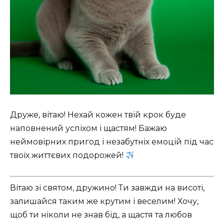
Друже, вітаю! Нехай кожен твій крок буде
наповнений успіхом і щастям! Бажаю
неймовірних пригод і незабутніх емоцій під час
твоїх життєвих подорожей!
Вітаю зі святом, дружино! Ти завжди на висоті,
залишайся таким же крутим і веселим! Хочу,
щоб ти ніколи не знав бід, а щастя та любов