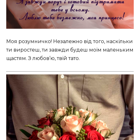
Моя розумничко! Незалежно від того, наскільки
ти виростеш, ти завжди будеш моїм маленьким
щастям. З любов’ю, твій тато.