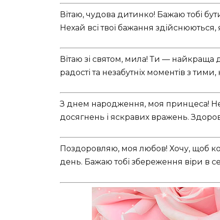
Вітаю, чудова дитинко! Бажаю тобі бу
Нехай всі твої бажання здійснюються, я
Вітаю зі святом, мила! Ти — найкраща д
радості та незабутніх моментів з тими,
З днем народження, моя принцеса! Не
досягнень і яскравих вражень. Здоров’
Поздоровляю, моя любов! Хочу, щоб к
день. Бажаю тобі збереження віри в се