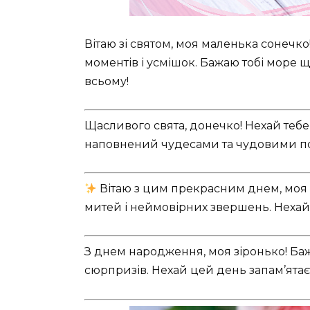
Вітаю зі святом, моя маленька сонечк
моментів і усмішок. Бажаю тобі море щ
всьому!
Щасливого свята, донечко! Нехай теб
наповнений чудесами та чудовими по
Вітаю з цим прекрасним днем, моя 
митей і неймовірних звершень. Нехай у
З днем народження, моя зіронько! Бажа
сюрпризів. Нехай цей день запам’ятаєт