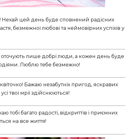
о! Нехай цей день буде сповнений радісних
астя, безмежної любові та неймовірних успіхів у
е оточують лише добрі люди, а кожен день буде
діями. Люблю тебе безмежно!
квіточко! Бажаю незабутніх пригод, яскравих
сі твої мрії здійснюються!
ю тобі багато радості, відкриттів і приємних
ься на все життя!