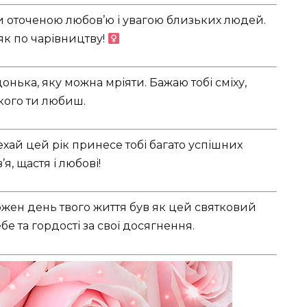
ти оточеною любов’ю і увагою близьких людей.
к по чарівництву! ‍
онька, яку можна мріяти. Бажаю тобі сміху,
 кого ти любиш.
хай цей рік принесе тобі багато успішних
я, щастя і любові!
ожен день твого життя був як цей святковий
бе та гордості за свої досягнення.