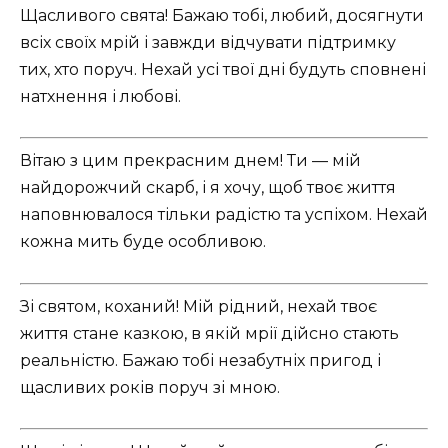
Щасливого свята! Бажаю тобі, любий, досягнути
всіх своїх мрій і завжди відчувати підтримку
тих, хто поруч. Нехай усі твої дні будуть сповнені
натхнення і любові.
Вітаю з цим прекрасним днем! Ти — мій
найдорожчий скарб, і я хочу, щоб твоє життя
наповнювалося тільки радістю та успіхом. Нехай
кожна мить буде особливою.
Зі святом, коханий! Мій рідний, нехай твоє
життя стане казкою, в якій мрії дійсно стають
реальністю. Бажаю тобі незабутніх пригод і
щасливих років поруч зі мною.