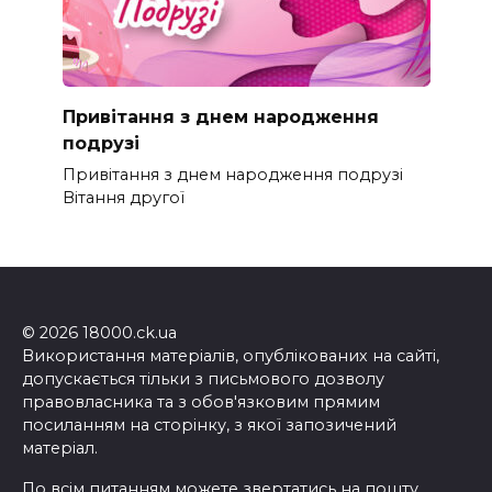
Привітання з днем народження
подрузі
Привітання з днем народження подрузі
Вітання другої
© 2026 18000.ck.ua
Використання матеріалів, опублікованих на сайті,
допускається тільки з письмового дозволу
правовласника та з обов'язковим прямим
посиланням на сторінку, з якої запозичений
матеріал.
По всім питанням можете звертатись на пошту