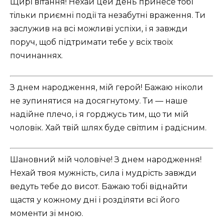
Щирі вітання! Нехай цей день принесе тобі
тільки приємні події та незабутні враження. Ти
заслужив на всі можливі успіхи, і я завжди
поруч, щоб підтримати тебе у всіх твоїх
починаннях.
З днем народження, мій герой! Бажаю ніколи
не зупинятися на досягнутому. Ти — наше
надійне плечо, і я горджусь тим, що ти мій
чоловік. Хай твій шлях буде світлим і радісним.
Шановний мій чоловіче! З днем народження!
Нехай твоя мужність, сила і мудрість завжди
ведуть тебе до висот. Бажаю тобі віднайти
щастя у кожному дні і розділяти всі його
моменти зі мною.