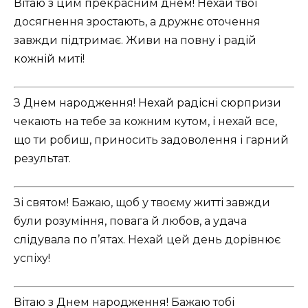
Вітаю з цим прекрасним днем! Нехай твої
досягнення зростають, а дружнє оточення
завжди підтримає. Живи на повну і радій
кожній миті!
З Днем народження! Нехай радісні сюрпризи
чекають на тебе за кожним кутом, і нехай все,
що ти робиш, приносить задоволення і гарний
результат.
Зі святом! Бажаю, щоб у твоєму житті завжди
були розуміння, повага й любов, а удача
слідувала по п’ятах. Нехай цей день дорівнює
успіху!
Вітаю з Днем народження! Бажаю тобі