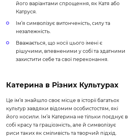
його варіантами спрощення, як Катя або
Катруся.
Ім’я символізує витонченість, силу та
незалежність.
Вважається, що носії цього імені є
рішучими, впевненими у собі та здатними
захистити себе та свої переконання.
Катерина в Різних Культурах
Це ім’я знайшло своє місце в історії багатьох
культур завдяки відомим особистостям, які
його носили. Ім’я Катерина не тільки поєднує в
собі красу та граціозність, але й символізує
риси таких як сміливість та творчий підхід.