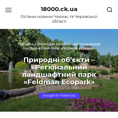
Перейти
18000.ck.ua
до
вмісту
Останні новини Черкас та Черкаської
області
ГОЛОВНА
»
ПРИРОДНІ ОБ’ЄКТИ – «РЕГІОНАЛЬНИЙ
ЛАНДШАФТНИЙ ПАРК «FELDMAN ECOPARK»
Природні об’єкти –
«Регіональний
ландшафтний парк
«Feldman Ecopark»
МАНДРУЙ УКРАЇНОЮ