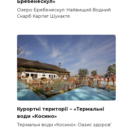
Бребенескул»
Озеро Бребенескул: Найвищий Водний
Скарб Карпат Шукаєте
Курортні території – «Термальні
води «Косино»
Термальні води «Косино»: Оазис здоров’