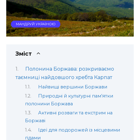
МАНДРУЙ УКРАЇНОЮ
Зміст
Полонина Боржава: розкриваємо
таємниці найдовшого хребта Карпат
Найвищі вершини Боржави
Природні й культурні пам’ятки
полонини Боржава
Активні розваги та екстрим на
Боржаві
Ідеї для подорожей із місцевими
гідами