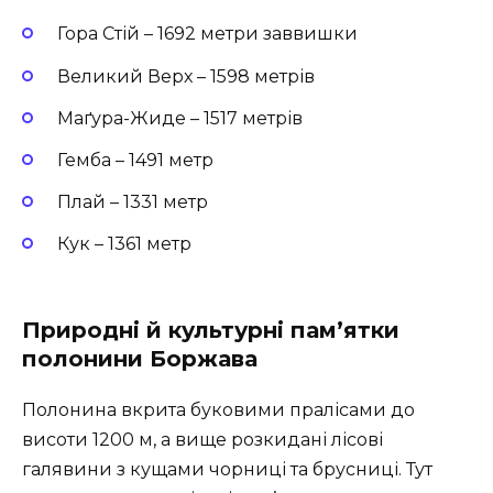
Гора Стій
– 1692 метри заввишки
Великий Верх
– 1598 метрів
Маґура-Жиде
– 1517 метрів
Гемба
– 1491 метр
Плай
– 1331 метр
Кук
– 1361 метр
Природні й культурні пам’ятки
полонини Боржава
Полонина вкрита буковими пралісами до
висоти 1200 м, а вище розкидані лісові
галявини з кущами чорниці та брусниці. Тут