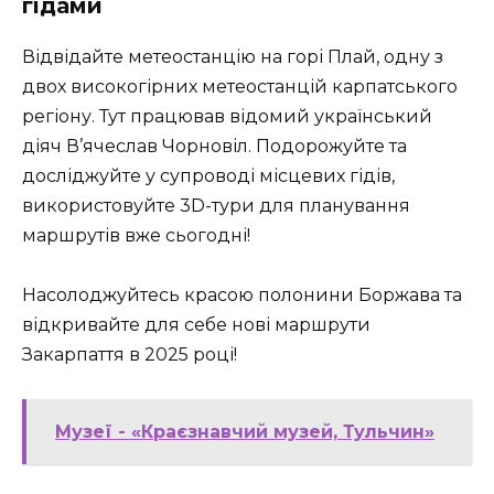
гідами
Відвідайте метеостанцію на горі Плай, одну з
двох високогірних метеостанцій карпатського
регіону. Тут працював відомий український
діяч В’ячеслав Чорновіл. Подорожуйте та
досліджуйте у супроводі місцевих гідів,
використовуйте 3D-тури для планування
маршрутів вже сьогодні!
Насолоджуйтесь красою полонини Боржава та
відкривайте для себе нові маршрути
Закарпаття в 2025 році!
Музеї - «Краєзнавчий музей, Тульчин»