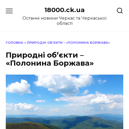
Перейти
18000.ck.ua
до
вмісту
Останні новини Черкас та Черкаської
області
ГОЛОВНА
»
ПРИРОДНІ ОБ’ЄКТИ – «ПОЛОНИНА БОРЖАВА»
Природні об’єкти –
«Полонина Боржава»