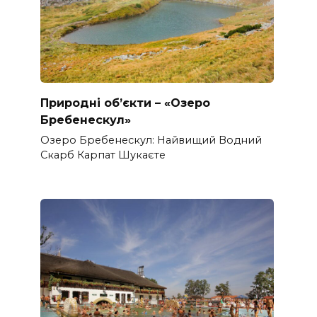
Природні об’єкти – «Озеро
Бребенескул»
Озеро Бребенескул: Найвищий Водний
Скарб Карпат Шукаєте