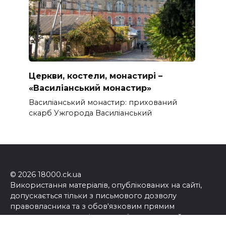
Церкви, костели, монастирі –
«Василіанський монастир»
Василіанський монастир: прихований
скарб Ужгорода Василіанський
© 2026 18000.ck.ua
Використання матеріалів, опублікованих на сайті,
допускається тільки з письмового дозволу
правовласника та з обов'язковим прямим
посиланням на сторінку, з якої запозичений