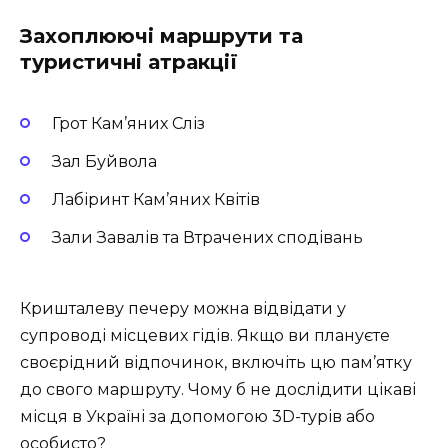
Захоплюючі маршрути та
туристичні атракції
Грот Кам’яних Сліз
Зал Буйвола
Лабіринт Кам’яних Квітів
Зали Завалів та Втрачених сподівань
Кришталеву печеру можна відвідати у
супроводі місцевих гідів. Якщо ви плануєте
своєрідний відпочинок, включіть цю пам’ятку
до свого маршруту. Чому б не дослідити цікаві
місця в Україні за допомогою 3D-турів або
особисто?