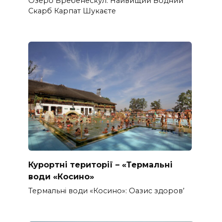
Озеро Бребенескул: Найвищий Водний
Скарб Карпат Шукаєте
Курортні території – «Термальні
води «Косино»
Термальні води «Косино»: Оазис здоров’