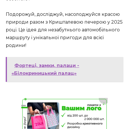
Подорожуй, досліджуй, насолоджуйся красою
природи разом з Кришталевою печерою у 2025
році. Це ідея для незабутнього автомобільного
маршруту і унікальної пригоди для всієї
родини!
Фортеці, замки, палаци -
«Білокриницький палац»