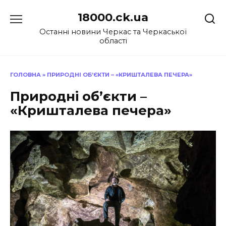
Перейти
18000.ck.ua
до
вмісту
Останні новини Черкас та Черкаської
області
ГОЛОВНА
»
ПРИРОДНІ ОБ’ЄКТИ – «КРИШТАЛЕВА ПЕЧЕРА»
Природні об’єкти –
«Кришталева печера»