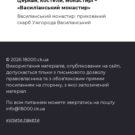
Церкви, костели, монастирі –
«Василіанський монастир»
Василіанський монастир: прихований
скарб Ужгорода Василіанський
© 2026 18000.ck.ua
Використання матеріалів, опублікованих на сайті,
допускається тільки з письмового дозволу
правовласника та з обов'язковим прямим
посиланням на сторінку, з якої запозичений
матеріал.
По всім питанням можете звертатись на пошту
info@18000.ck.ua
купити пакети