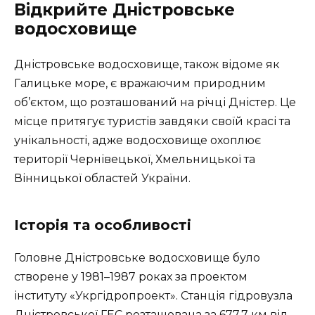
Відкрийте Дністровське
водосховище
Дністровське водосховище, також відоме як
Галицьке море, є вражаючим природним
об’єктом, що розташований на річці Дністер. Це
місце притягує туристів завдяки своїй красі та
унікальності, адже водосховище охоплює
території Чернівецької, Хмельницької та
Вінницької областей України.
Історія та особливості
Головне Дністровське водосховище було
створене у 1981–1987 роках за проектом
інституту «Укргідропроект». Станція гідровузла
Дністровської ГЕС розташована за 677,7 км від