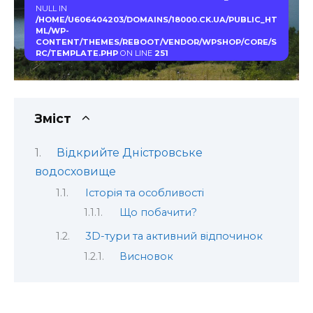
NULL IN
/HOME/U606404203/DOMAINS/18000.CK.UA/PUBLIC_HT
ML/WP-
CONTENT/THEMES/REBOOT/VENDOR/WPSHOP/CORE/S
RC/TEMPLATE.PHP
ON LINE
251
Зміст
Відкрийте Дністровське
водосховище
Історія та особливості
Що побачити?
3D-тури та активний відпочинок
Висновок