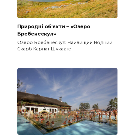
Природні об’єкти – «Озеро
Бребенескул»
Озеро Бребенескул: Найвищий Водний
Скарб Карпат Шукаєте