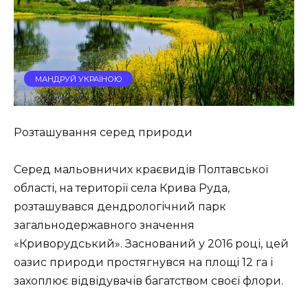
МАНДРУЙ УКРАЇНОЮ
Розташування серед природи
Серед мальовничих краєвидів Полтавської
області, на території села Крива Руда,
розташувався дендрологічний парк
загальнодержавного значення
«Криворудський». Заснований у 2016 році, цей
оазис природи простягнувся на площі 12 га і
захоплює відвідувачів багатством своєї флори.