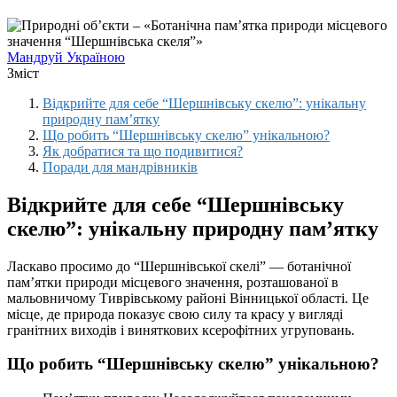
Мандруй Україною
Зміст
Відкрийте для себе “Шершнівську скелю”: унікальну
природну пам’ятку
Що робить “Шершнівську скелю” унікальною?
Як добратися та що подивитися?
Поради для мандрівників
Відкрийте для себе “Шершнівську
скелю”: унікальну природну пам’ятку
Ласкаво просимо до “Шершнівської скелі” — ботанічної
пам’ятки природи місцевого значення, розташованої в
мальовничому Тиврівському районі Вінницької області. Це
місце, де природа показує свою силу та красу у вигляді
гранітних виходів і виняткових ксерофітних угруповань.
Що робить “Шершнівську скелю” унікальною?