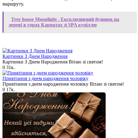
маршруту.
Tree house Moonlight - Ексклюзивний будинок на
дереві в горах Карпатах зі SPA купіллю
Картинки З Днем Народження
Картинки З Днем Народження Вітаю зі святом!
0
31к.
Привітання з днем народження чоловіку
Привітання з днем народження чоловіку Вітаю зі святом!
0
17к.