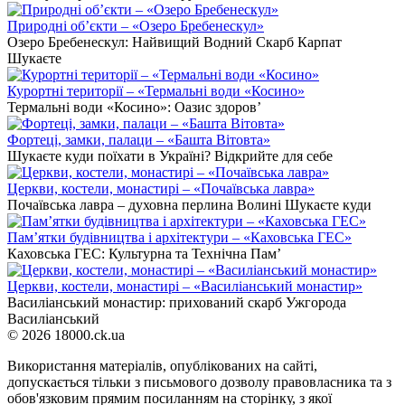
Природні об’єкти – «Озеро Бребенескул»
Озеро Бребенескул: Найвищий Водний Скарб Карпат
Шукаєте
Курортні території – «Термальні води «Косино»
Термальні води «Косино»: Оазис здоров’
Фортеці, замки, палаци – «Башта Вітовта»
Шукаєте куди поїхати в Україні? Відкрийте для себе
Церкви, костели, монастирі – «Почаївська лавра»
Почаївська лавра – духовна перлина Волині Шукаєте куди
Пам’ятки будівництва і архітектури – «Каховська ГЕС»
Каховська ГЕС: Культурна та Технічна Пам’
Церкви, костели, монастирі – «Василіанський монастир»
Василіанський монастир: прихований скарб Ужгорода
Василіанський
© 2026 18000.ck.ua
Використання матеріалів, опублікованих на сайті,
допускається тільки з письмового дозволу правовласника та з
обов'язковим прямим посиланням на сторінку, з якої