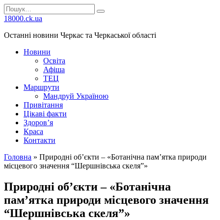
Перейти
Search
до
for:
18000.ck.ua
вмісту
Останні новини Черкас та Черкаської області
Новини
Освіта
Афіша
ТЕЦ
Маршрути
Мандруй Україною
Привітання
Цікаві факти
Здоров’я
Краса
Контакти
Головна
»
Природні об’єкти – «Ботанічна пам’ятка природи
місцевого значення “Шершнівська скеля”»
Природні об’єкти – «Ботанічна
пам’ятка природи місцевого значення
“Шершнівська скеля”»