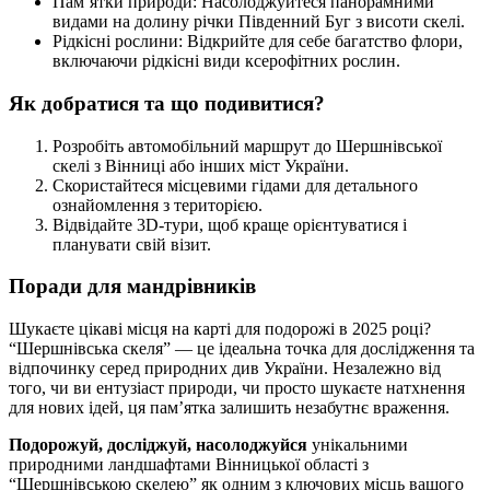
Пам’ятки природи:
Насолоджуйтеся панорамними
видами на долину річки Південний Буг з висоти скелі.
Рідкісні рослини:
Відкрийте для себе багатство флори,
включаючи рідкісні види ксерофітних рослин.
Як добратися та що подивитися?
Розробіть автомобільний маршрут до Шершнівської
скелі з Вінниці або інших міст України.
Скористайтеся місцевими гідами для детального
ознайомлення з територією.
Відвідайте 3D-тури, щоб краще орієнтуватися і
планувати свій візит.
Поради для мандрівників
Шукаєте цікаві місця на карті для подорожі в 2025 році?
“Шершнівська скеля” — це ідеальна точка для дослідження та
відпочинку серед природних див України. Незалежно від
того, чи ви ентузіаст природи, чи просто шукаєте натхнення
для нових ідей, ця пам’ятка залишить незабутнє враження.
Подорожуй, досліджуй, насолоджуйся
унікальними
природними ландшафтами Вінницької області з
“Шершнівською скелею” як одним з ключових місць вашого