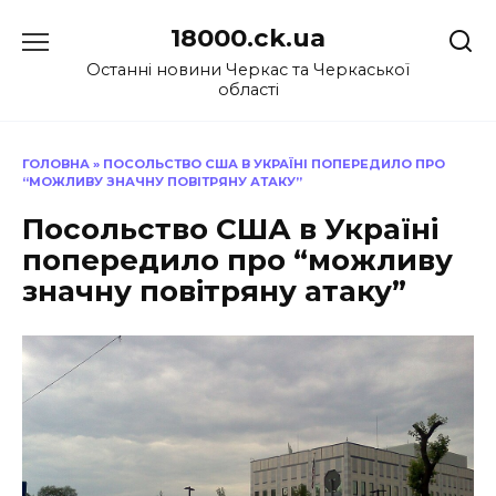
Перейти
18000.ck.ua
до
вмісту
Останні новини Черкас та Черкаської
області
ГОЛОВНА
»
ПОСОЛЬСТВО США В УКРАЇНІ ПОПЕРЕДИЛО ПРО
“МОЖЛИВУ ЗНАЧНУ ПОВІТРЯНУ АТАКУ”
Посольство США в Україні
попередило про “можливу
значну повітряну атаку”