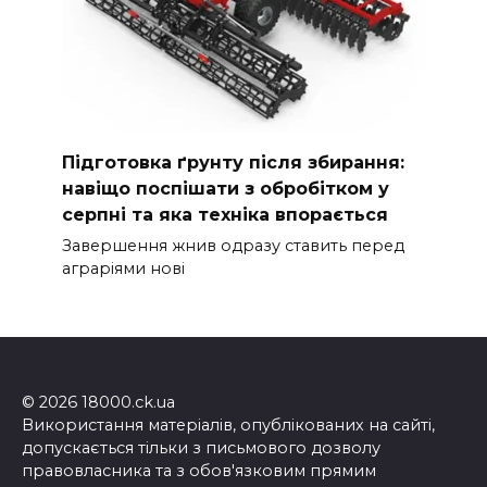
Підготовка ґрунту після збирання:
навіщо поспішати з обробітком у
серпні та яка техніка впорається
Завершення жнив одразу ставить перед
аграріями нові
© 2026 18000.ck.ua
Використання матеріалів, опублікованих на сайті,
допускається тільки з письмового дозволу
правовласника та з обов'язковим прямим