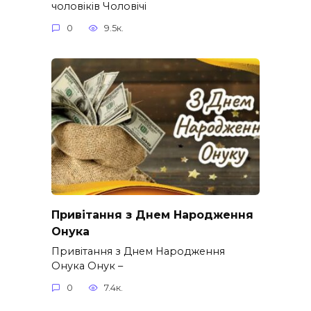
чоловіків​ Чоловічі
0
9.5к.
Привітання з Днем Народження
Онука
Привітання з Днем Народження
Онука Онук –
0
7.4к.