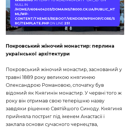
WARNING
: ATTEMPT TO READ PROPERTY "CAT_ID" ON
NULL IN
/HOME/U606404203/DOMAINS/18000.CK.UA/PUBLIC_HT
ML/WP-
CONTENT/THEMES/REBOOT/VENDOR/WPSHOP/CORE/S
RC/TEMPLATE.PHP
ON LINE
251
Покровський жіночий монастир: перлина
української архітектури
Покровський жіночий монастир, заснований у
травні 1889 року великою княгинею
Олександрою Романовою, спочатку був
відомий як Княгинін монастир. У червні того ж
року він отримав свою теперішню назву
завдяки рішенню Святійшого Синоду. Княгиня
прийняла постриг під іменем Анастасії і
заклала основи сучасного чернецтва,