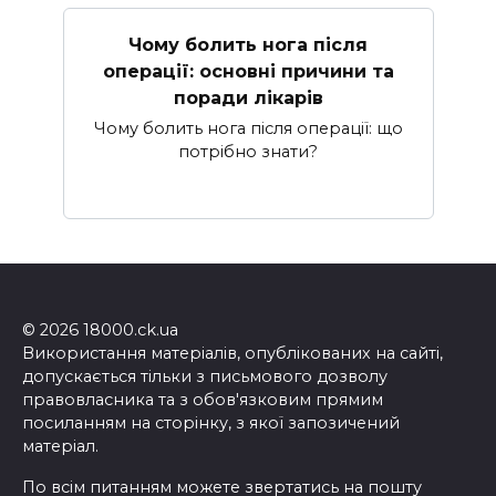
Чому болить нога після
операції: основні причини та
поради лікарів
Чому болить нога після операції: що
потрібно знати?
© 2026 18000.ck.ua
Використання матеріалів, опублікованих на сайті,
допускається тільки з письмового дозволу
правовласника та з обов'язковим прямим
посиланням на сторінку, з якої запозичений
матеріал.
По всім питанням можете звертатись на пошту