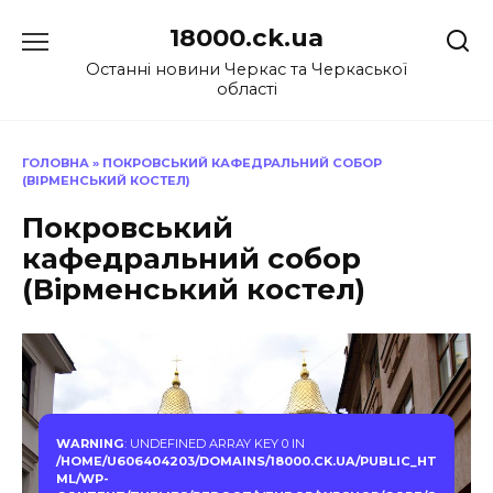
Перейти
18000.ck.ua
до
вмісту
Останні новини Черкас та Черкаської
області
ГОЛОВНА
»
ПОКРОВСЬКИЙ КАФЕДРАЛЬНИЙ СОБОР
(ВІРМЕНСЬКИЙ КОСТЕЛ)
Покровський
кафедральний собор
(Вірменський костел)
WARNING
: UNDEFINED ARRAY KEY 0 IN
/HOME/U606404203/DOMAINS/18000.CK.UA/PUBLIC_HT
ML/WP-