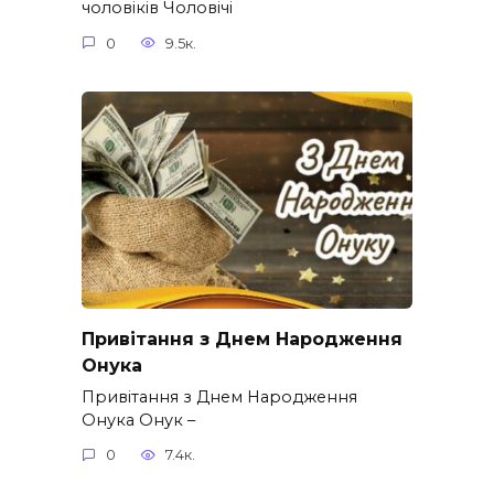
чоловіків​ Чоловічі
0
9.5к.
Привітання з Днем Народження
Онука
Привітання з Днем Народження
Онука Онук –
0
7.4к.