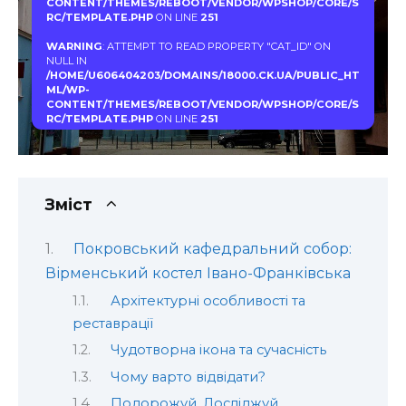
CONTENT/THEMES/REBOOT/VENDOR/WPSHOP/CORE/S
RC/TEMPLATE.PHP
ON LINE
251
WARNING
: ATTEMPT TO READ PROPERTY "CAT_ID" ON
NULL IN
/HOME/U606404203/DOMAINS/18000.CK.UA/PUBLIC_HT
ML/WP-
CONTENT/THEMES/REBOOT/VENDOR/WPSHOP/CORE/S
RC/TEMPLATE.PHP
ON LINE
251
Зміст
Покровський кафедральний собор:
Вірменський костел Івано-Франківська
Архітектурні особливості та
реставрації
Чудотворна ікона та сучасність
Чому варто відвідати?
Подорожуй, Досліджуй,