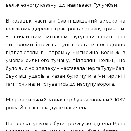
величезному казану, що називався Тулумбай.
В козацькі часи він був підвішений високо на
великому дереві і грав роль сигналу тривоги.
Зазвичай цим сигналом слугували копиці сіна
чи соломи і при наступі ворога їх послідовно
підпалювали в напрямку Чигирина. Коли ж, в
умовах сильного туману, підпаляні копиці не
було видно здалеку – наставала черга Тулумбая.
Звук від ударів в казан було чути в Чигирині і
там починали готуватись до наступу ворога.
Мотронинський монастир був заснований 1037
року. Його історія дуже насичена.
Парковка тут може бути трохи ускладнена. Вона