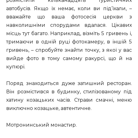
розмістити кільканадцять туристичних
автобусів. Якщо їх немає, коли ви під’їхали, –
вважайте що ваша фотосесія церкви з
навколишніми спорудами вдалася. Цікавих
місць тут багато. Наприклад, візміть 5 гривень і,
тримаючи в одній руці фотокамеру, в іншій 5
гривень, – спробуйте знайти точку, з якої у вас
вийде фото в тому самому ракурсі, що й на
купюрі.
Поряд знаходиться дуже затишний ресторан.
Він розмістився в будинку, стилізованому під
хатину козацьких часів. Страви смачні, меню
виключно козацьке, автентичне.
Мотронинський монастир.