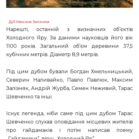
Дуб Максима Залізняка
Нарешті, останній з визначних об’єктів
Холодного Яру. За даними науковців його вік
1100 років. Загальний об’єм деревини 37,5
кубічних метрів. Діаметр 8,9 метрів.
Під цим дубом бували Богдан Хмельницький,
Северин Наливайко, Павло Павлюк, Максим
Залізняк, Андрій Журба, Семен Неживий, Тарас
Шевченко та інші.
Існує легенда, ніби саме під цим дубом Тарас
Шевченко слухав оповідання місцевих жителів
про гайдамаків і потім написав поему
„Гайдамаки”, вірш „Холодний Яр”.