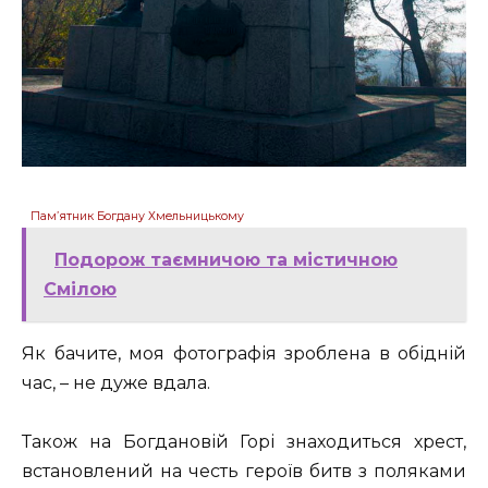
Пам’ятник Богдану Хмельницькому
Подорож таємничою та містичною
Смілою
Як бачите, моя фотографія зроблена в обідній
час, – не дуже вдала.
Також на Богдановій Горі знаходиться хрест,
встановлений на честь героїв битв з поляками