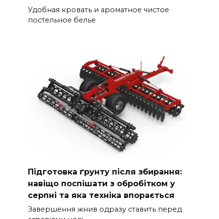
Удобная кровать и ароматное чистое
постельное белье
Підготовка ґрунту після збирання:
навіщо поспішати з обробітком у
серпні та яка техніка впорається
Завершення жнив одразу ставить перед