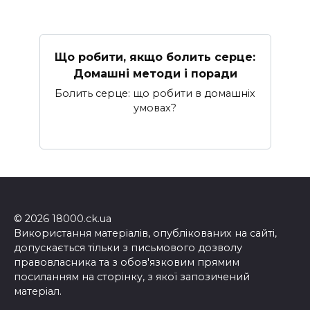
Що робити, якщо болить серце:
Домашні методи і поради
Болить серце: що робити в домашніх
умовах?
© 2026 18000.ck.ua
Використання матеріалів, опублікованих на сайті,
допускається тільки з письмового дозволу
правовласника та з обов'язковим прямим
посиланням на сторінку, з якої запозичений
матеріал.