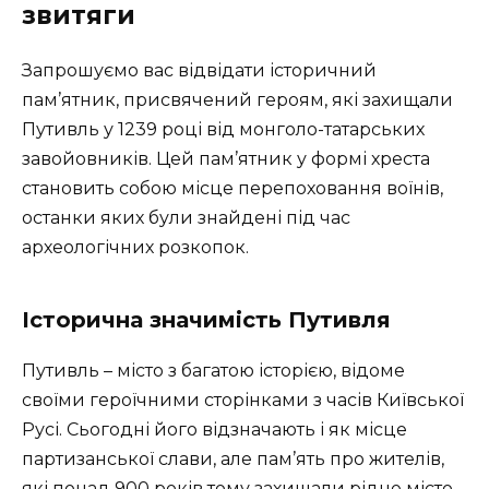
звитяги
Запрошуємо вас відвідати історичний
пам’ятник, присвячений героям, які захищали
Путивль у 1239 році від монголо-татарських
завойовників. Цей пам’ятник у формі хреста
становить собою місце перепоховання воїнів,
останки яких були знайдені під час
археологічних розкопок.
Історична значимість Путивля
Путивль – місто з багатою історією, відоме
своїми героїчними сторінками з часів Київської
Русі. Сьогодні його відзначають і як місце
партизанської слави, але пам’ять про жителів,
які понад 900 років тому захищали рідне місто,