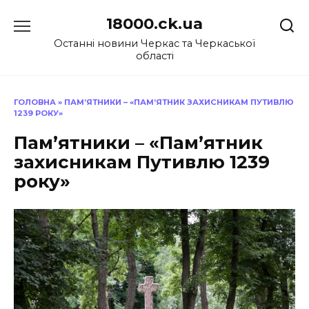
Перейти
18000.ck.ua
до
вмісту
Останні новини Черкас та Черкаської
області
ГОЛОВНА
»
ПАМ’ЯТНИКИ – «ПАМ’ЯТНИК ЗАХИСНИКАМ ПУТИВЛЮ
1239 РОКУ»
Пам’ятники – «Пам’ятник
захисникам Путивлю 1239
року»