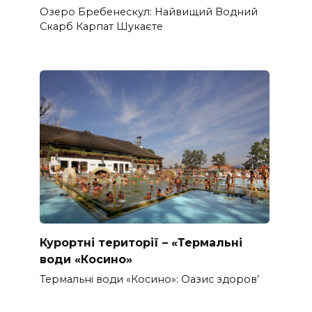
Озеро Бребенескул: Найвищий Водний
Скарб Карпат Шукаєте
Курортні території – «Термальні
води «Косино»
Термальні води «Косино»: Оазис здоров’