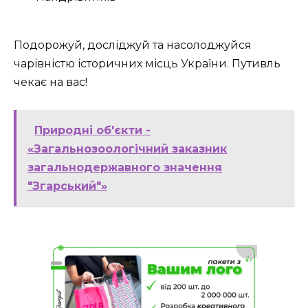
Подорожуй, досліджуй та насолоджуйся
чарівністю історичних місць України. Путивль
чекає на вас!
Природні об'єкти -
«Загальнозоологічний заказник
загальнодержавного значення
"Згарський"»