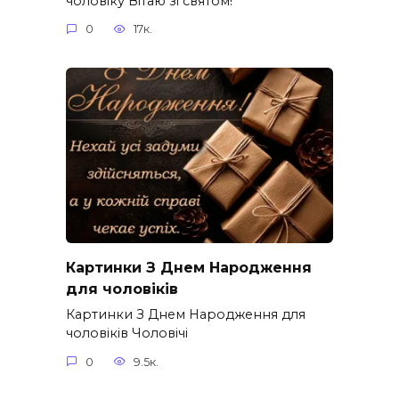
чоловіку Вітаю зі святом!
0
17к.
Картинки З Днем Народження
для чоловіків​
Картинки З Днем Народження для
чоловіків​ Чоловічі
0
9.5к.