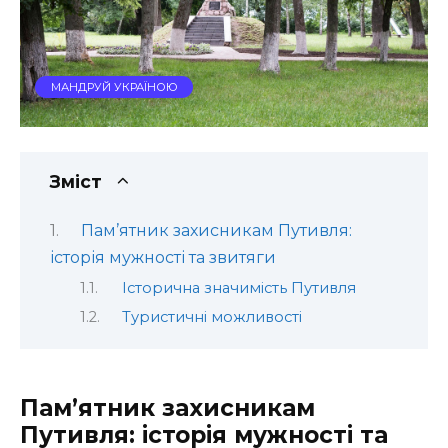
МАНДРУЙ УКРАЇНОЮ
Зміст
Пам’ятник захисникам Путивля:
історія мужності та звитяги
Історична значимість Путивля
Туристичні можливості
Пам’ятник захисникам
Путивля: історія мужності та