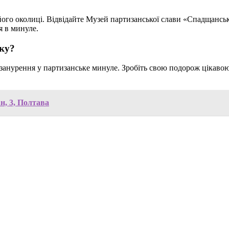
го околиці. Відвідайте Музей партизанської слави «Спадщанський
я в минуле.
оку?
о занурення у партизанське минуле. Зробіть свою подорож цікав
н, 3, Полтава