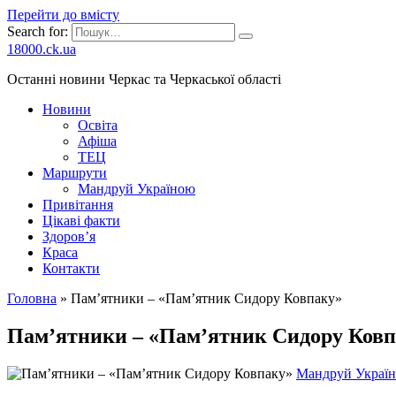
Перейти до вмісту
Search for:
18000.ck.ua
Останні новини Черкас та Черкаської області
Новини
Освіта
Афіша
ТЕЦ
Маршрути
Мандруй Україною
Привітання
Цікаві факти
Здоров’я
Краса
Контакти
Головна
»
Пам’ятники – «Пам’ятник Сидору Ковпаку»
Пам’ятники – «Пам’ятник Сидору Ков
Мандруй Украї