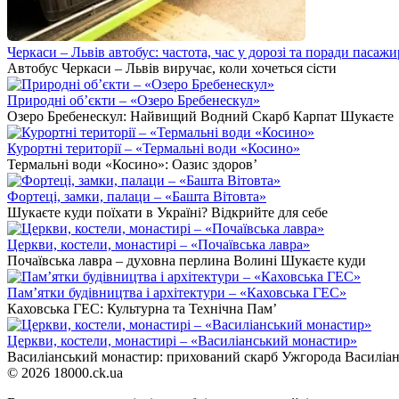
Черкаси – Львів автобус: частота, час у дорозі та поради пасаж
Автобус Черкаси – Львів виручає, коли хочеться сісти
Природні об’єкти – «Озеро Бребенескул»
Озеро Бребенескул: Найвищий Водний Скарб Карпат Шукаєте
Курортні території – «Термальні води «Косино»
Термальні води «Косино»: Оазис здоров’
Фортеці, замки, палаци – «Башта Вітовта»
Шукаєте куди поїхати в Україні? Відкрийте для себе
Церкви, костели, монастирі – «Почаївська лавра»
Почаївська лавра – духовна перлина Волині Шукаєте куди
Пам’ятки будівництва і архітектури – «Каховська ГЕС»
Каховська ГЕС: Культурна та Технічна Пам’
Церкви, костели, монастирі – «Василіанський монастир»
Василіанський монастир: прихований скарб Ужгорода Василіа
© 2026 18000.ck.ua