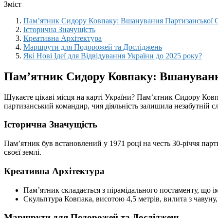
Зміст
Пам’ятник Сидору Ковпаку: Вшанування Партизанської 
Історична Значущість
Креативна Архітектура
Маршрути для Подорожей та Досліджень
Які Нові Ідеї для Відвідування України до 2025 року?
Пам’ятник Сидору Ковпаку: Вшануванн
Шукаєте цікаві місця на карті України? Пам’ятник Сидору Ко
партизанський командир, чия діяльність залишила незабутній слід
Історична Значущість
Пам’ятник був встановлений у 1971 році на честь 30-річчя парти
своєї землі.
Креативна Архітектура
Пам’ятник складається з пірамідального постаменту, що ім
Скульптура Ковпака, висотою 4,5 метрів, вилита з чавуну,
Маршрути для Подорожей та Досліджень