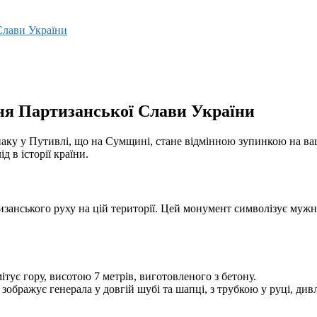
Слави України
я Партизанської Слави України
впаку у Путивлі, що на Сумщині, стане відмінною зупинкою на 
 в історії країни.
занського руху на цій території. Цей монумент символізує мужніс
ітує гору, висотою 7 метрів, виготовленого з бетону.
 зображує генерала у довгій шубі та шапці, з трубкою у руці, див