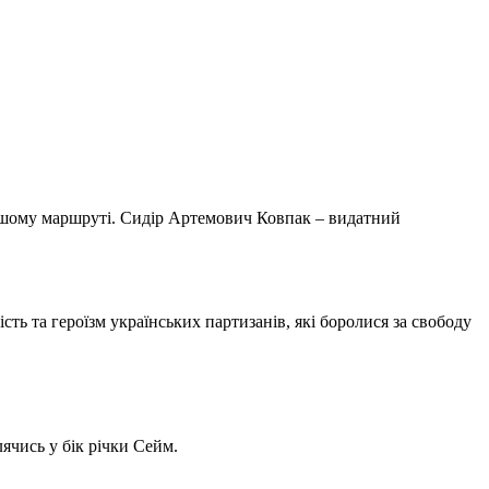
вашому маршруті. Сидір Артемович Ковпак – видатний
ть та героїзм українських партизанів, які боролися за свободу
лячись у бік річки Сейм.