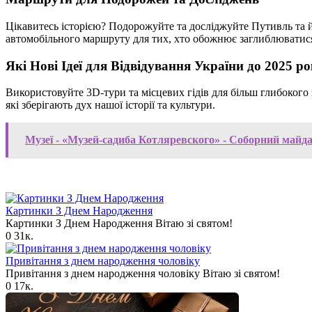
Цікавитесь історією? Подорожуйте та досліджуйте Путивль та йо
автомобільного маршруту для тих, хто обожнює заглиблюватис
Які Нові Ідеї для Відвідування України до 2025 р
Використовуйте 3D-тури та місцевих гідів для більш глибоког
які зберігають дух нашої історії та культури.
Музеї - «Музей-садиба Котляревского» - Соборний майда
Картинки З Днем Народження
Картинки З Днем Народження Вітаю зі святом!
0
31к.
Привітання з днем народження чоловіку
Привітання з днем народження чоловіку Вітаю зі святом!
0
17к.