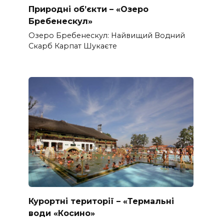
Природні об’єкти – «Озеро
Бребенескул»
Озеро Бребенескул: Найвищий Водний
Скарб Карпат Шукаєте
Курортні території – «Термальні
води «Косино»