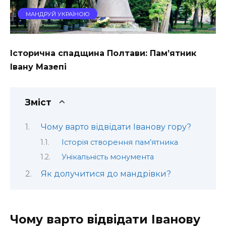
МАНДРУЙ УКРАЇНОЮ
Історична спадщина Полтави: Пам’ятник
Івану Мазепі
Зміст
Чому варто відвідати Іванову гору?
Історія створення пам’ятника
Унікальність монумента
Як долучитися до мандрівки?
Чому варто відвідати Іванову