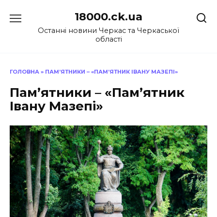
Перейти
18000.ck.ua
до
вмісту
Останні новини Черкас та Черкаської
області
ГОЛОВНА
»
ПАМ’ЯТНИКИ – «ПАМ’ЯТНИК ІВАНУ МАЗЕПІ»
Пам’ятники – «Пам’ятник
Івану Мазепі»