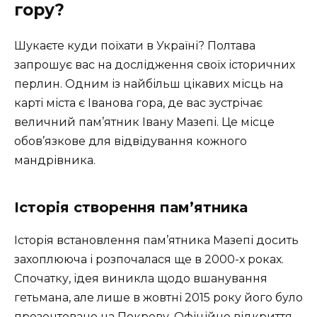
гору?
Шукаєте куди поїхати в Україні? Полтава
запрошує вас на дослідження своїх історичних
перлин. Одним із найбільш цікавих місць на
карті міста є Іванова гора, де вас зустрічає
величний пам’ятник Івану Мазепі. Це місце
обов’язкове для відвідування кожного
мандрівника.
Історія створення пам’ятника
Історія встановлення пам’ятника Мазепі досить
захоплююча і розпочалася ще в 2000-х роках.
Спочатку, ідея виникла щодо вшанування
гетьмана, але лише в жовтні 2015 року його було
презентовано на Покрову. Офіційне відкриття