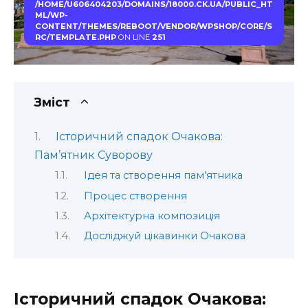
/HOME/U606404203/DOMAINS/18000.CK.UA/PUBLIC_HT
ML/WP-
CONTENT/THEMES/REBOOT/VENDOR/WPSHOP/CORE/S
RC/TEMPLATE.PHP
ON LINE
251
Зміст
Історичний спадок Очакова:
Пам’ятник Суворову
Ідея та створення пам’ятника
Процес створення
Архітектурна композиція
Досліджуй цікавинки Очакова
Історичний спадок Очакова: