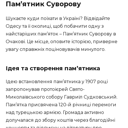
Пам’ятник Суворову
Шукаєте куди поїхати в Україні? Відвідайте
Одесу та її околиці, щоб побачити одну з
найстаріших пам’яток – Пам’ятник Суворову в
Очакові. Це місце, оповите історією, приверне
увагу справжніх поціновувачів минулого.
Ідея та створення пам’ятника
Ідею встановлення пам’ятника у 1907 році
запропонував протоієрей Свято-
Миколаївського собору Гавриїл Судковський.
Пам’ятка присвячена 120-й річниці перемоги
над турецькою армією. Громада активно
долучалася до збору коштів через благодійні
концерти та підписку на літературу про