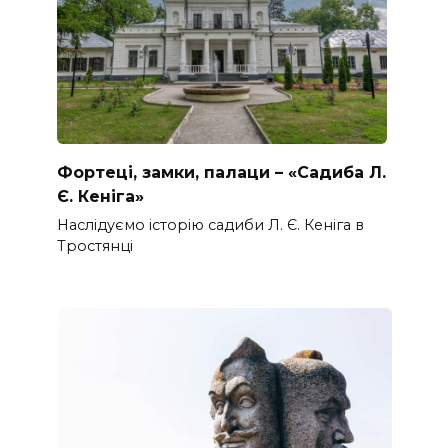
Фортеці, замки, палаци – «Садиба Л.
Є. Кеніга»
Наслідуємо історію садиби Л. Є. Кеніга в
Тростянці