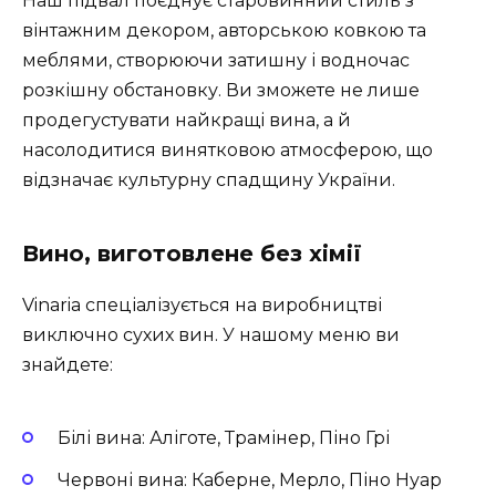
Наш підвал поєднує старовинний стиль з
вінтажним декором, авторською ковкою та
меблями, створюючи затишну і водночас
розкішну обстановку. Ви зможете не лише
продегустувати найкращі вина, а й
насолодитися винятковою атмосферою, що
відзначає культурну спадщину України.
Вино, виготовлене без хімії
Vinaria спеціалізується на виробництві
виключно сухих вин. У нашому меню ви
знайдете:
Білі вина: Аліготе, Трамінер, Піно Грі
Червоні вина: Каберне, Мерло, Піно Нуар