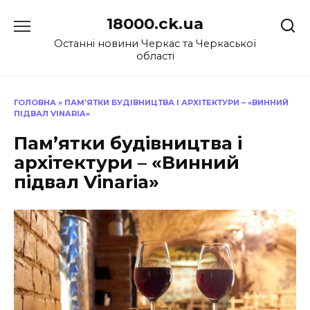
Перейти
18000.ck.ua
до
вмісту
Останні новини Черкас та Черкаської
області
ГОЛОВНА
»
ПАМ’ЯТКИ БУДІВНИЦТВА І АРХІТЕКТУРИ – «ВИННИЙ
ПІДВАЛ VINARIA»
Пам’ятки будівництва і
архітектури – «Винний
підвал Vinaria»