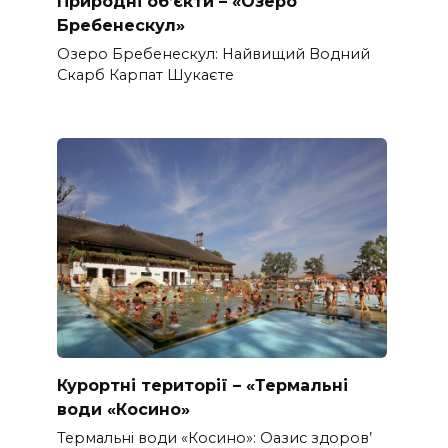
Природні об’єкти – «Озеро
Бребенескул»
Озеро Бребенескул: Найвищий Водний
Скарб Карпат Шукаєте
Курортні території – «Термальні
води «Косино»
Термальні води «Косино»: Оазис здоров’