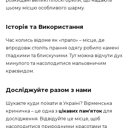
розкидані великі плоскі брили, що надають
цьому місцю особливого шарму.
Історія та Використання
Час колись відоме як «прало» – місце, де
впродовж століть прання одягу робило камені
гладкими та блискучими. Тут можна відчути дух
минулого та насолодитися мальовничим
краєвидом.
Досліджуйте разом з нами
Шукаєте куди поїхати в Україні? Вірменська
криничка – це одна з
цікавих пам’яток
для
дослідження. Відвідуйте це місце, щоб
насолодитися природними красотами та