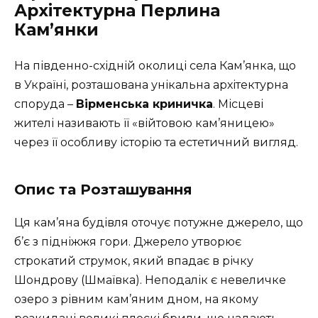
Архітектурна Перлина
Кам’янки
На південно-східній околиці села Кам’янка, що
в Україні, розташована унікальна архітектурна
споруда –
Вірменська криничка
. Місцеві
жителі називають її «війтовою кам’яницею»
через її особливу історію та естетичний вигляд.
Опис та Розташування
Ця кам’яна будівля оточує потужне джерело, що
б’є з підніжжя гори. Джерело утворює
строкатий струмок, який впадає в річку
Шондрову (Шмаївка). Неподалік є невеличке
озеро з рівним кам’яним дном, на якому