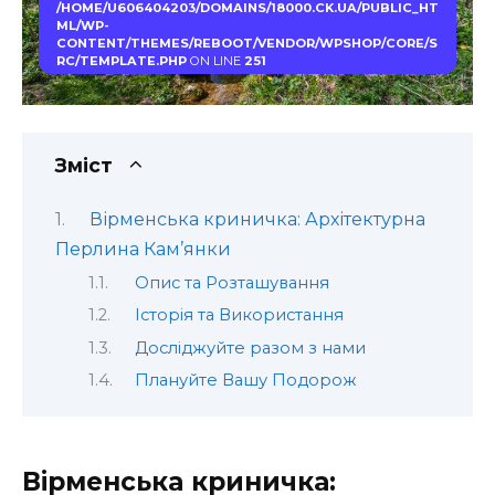
/HOME/U606404203/DOMAINS/18000.CK.UA/PUBLIC_HT
ML/WP-
CONTENT/THEMES/REBOOT/VENDOR/WPSHOP/CORE/S
RC/TEMPLATE.PHP
ON LINE
251
Зміст
Вірменська криничка: Архітектурна
Перлина Кам’янки
Опис та Розташування
Історія та Використання
Досліджуйте разом з нами
Плануйте Вашу Подорож
Вірменська криничка: