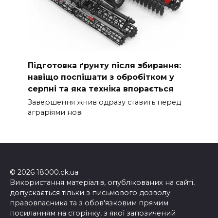
Підготовка ґрунту після збирання:
навіщо поспішати з обробітком у
серпні та яка техніка впорається
Завершення жнив одразу ставить перед
аграріями нові
© 2026 18000.ck.ua
Використання матеріалів, опублікованих на сайті,
допускається тільки з письмового дозволу
правовласника та з обов'язковим прямим
посиланням на сторінку, з якої запозичений