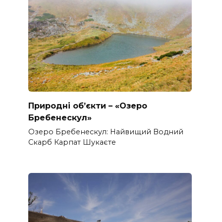
Природні об’єкти – «Озеро
Бребенескул»
Озеро Бребенескул: Найвищий Водний
Скарб Карпат Шукаєте