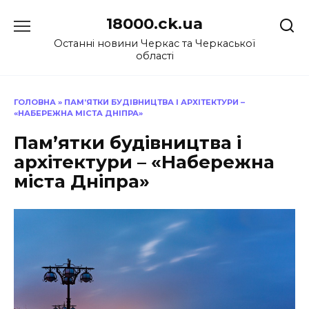
Перейти
18000.ck.ua
до
вмісту
Останні новини Черкас та Черкаської
області
ГОЛОВНА
»
ПАМ’ЯТКИ БУДІВНИЦТВА І АРХІТЕКТУРИ –
«НАБЕРЕЖНА МІСТА ДНІПРА»
Пам’ятки будівництва і
архітектури – «Набережна
міста Дніпра»